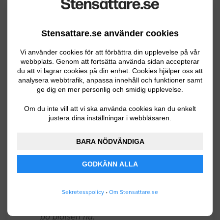
Senaste förfrågningar
Stensattare.se använder cookies
Vi använder cookies för att förbättra din upplevelse på vår
Stensättning / Marksten
webbplats. Genom att fortsätta använda sidan accepterar
du att vi lagrar cookies på din enhet. Cookies hjälper oss att
Raserad sluttning av natursten vid
analysera webbtrafik, anpassa innehåll och funktioner samt
ge dig en mer personlig och smidig upplevelse.
källarnedfart, ca 3 x 2 meter IMG_3810.
JPG
Om du inte vill att vi ska använda cookies kan du enkelt
justera dina inställningar i webbläsaren.
Lund
08.05.2026 08:01
BARA NÖDVÄNDIGA
Stensättning / Marksten
GODKÄNN ALLA
Anlägga uteplats 38 kvm granitkeramik
60x60 plattor. Finns underlag i form av
Sekretesspolicy
•
Om Stensattare.se
stenmjöl då det är annan stenläggning
på platsen nu.