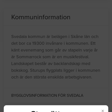
Kommuninformation
Svedala kommun är belägen i Skåne län och
det bor ca 19300 invånare i kommunen. Ett
känt evenemang som går av stapeln varje år
är Sommarrock som är en musikfestival.
Landskapet består av backlandskap med
bokskog. Sturups flygplats ligger i kommunen
och är den största enskilda arbetsgivaren.
BYGGLOVSINFORMATION FÖR SVEDALA
×