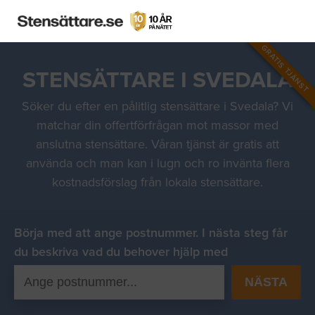
GRATIS TJÄNST
STENSÄTTARE I SVEDALA
Söker du efter en pålitlig stensättare i Svedala? Vi
matchar din offertförfrågan mot massor med
anslutna stensättare. Våran tjänst är gratis att
använda och man kan i lugn och ro invänta flera
kostnadsförslag från lokala stensättare.
Börja med att ange postnummer. I nästa steg får
du beskriva vad du behover hjälp med
NÄSTA