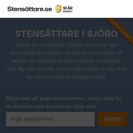
GRATIS TJÄNST
STENSÄTTARE I SJÖBO
Söker du stensättare i Sjöbo? Att få tag i en
kompetent stensättare har aldrig varit enklare. Vi
skickar din offert till kvalitetssäkrade stensättare
nära dig. Låt oss hitta erfarna stensättare åt dig så att
du kan fokusera på viktigare saker.
Börja med att ange postnummer. I nästa steg får
du beskriva vad du behover hjälp med
NÄSTA