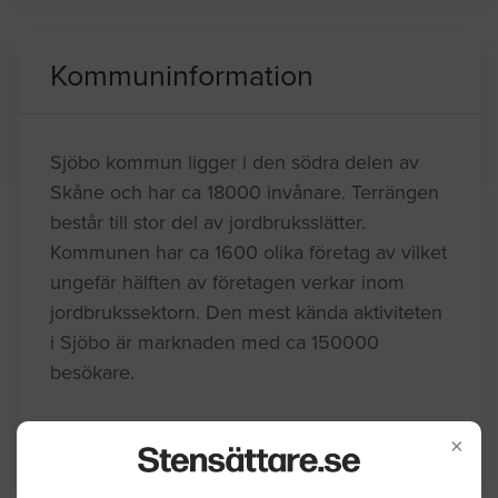
Kommuninformation
Sjöbo kommun ligger i den södra delen av
Skåne och har ca 18000 invånare. Terrängen
består till stor del av jordbruksslätter.
Kommunen har ca 1600 olika företag av vilket
ungefär hälften av företagen verkar inom
jordbrukssektorn. Den mest kända aktiviteten
i Sjöbo är marknaden med ca 150000
besökare.
×
BYGGLOVSINFORMATION FÖR SJÖBO