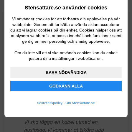
Stensattare.se använder cookies
Senaste förfrågningar
Vi använder cookies för att förbättra din upplevelse på vår
webbplats. Genom att fortsätta använda sidan accepterar
du att vi lagrar cookies på din enhet. Cookies hjälper oss att
analysera webbtrafik, anpassa innehåll och funktioner samt
Stensättning / Marksten
ge dig en mer personlig och smidig upplevelse.
Om du inte vill att vi ska använda cookies kan du enkelt
Anlägga uteplats 38 kvm granitkeramik
justera dina inställningar i webbläsaren.
60x60 plattor. Finns underlag i form av
stenmjöl då det är annan stenläggning
BARA NÖDVÄNDIGA
på platsen nu.
GODKÄNN ALLA
Ängelholm
07.19.2026 09:00
Sekretesspolicy
•
Om Stensattare.se
Stensättning / Marksten
VI ska lägga en kabel utmed en
husfasad, vi kommer at tskära upp