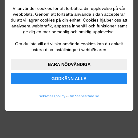
Vi använder cookies för att förbättra din upplevelse på vår
webbplats. Genom att fortsätta använda sidan accepterar
du att vi lagrar cookies på din enhet. Cookies hjälper oss att
Ditt telefonnummer
analysera webbtrafik, anpassa innehåll och funktioner samt
ge dig en mer personlig och smidig upplevelse.
Om du inte vill att vi ska använda cookies kan du enkelt
justera dina inställningar i webbläsaren.
Jag godkänner att Stensattare.se lagrar och
använder mina personuppgifter enligt
BARA NÖDVÄNDIGA
användarvillkoren
.
GODKÄNN ALLA
SKICKA IN
Sekretesspolicy
•
Om Stensattare.se