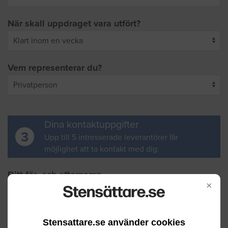
När skall uppdraget vara utfört?
Vem representerar du?
Dina kontaktuppgifter
3
Upp till 5 intresserade leverantörer får
möjlighet att ta kontakt med dig.
Ditt för- och efternamn
×
Din e-postadress
Stensattare.se använder cookies