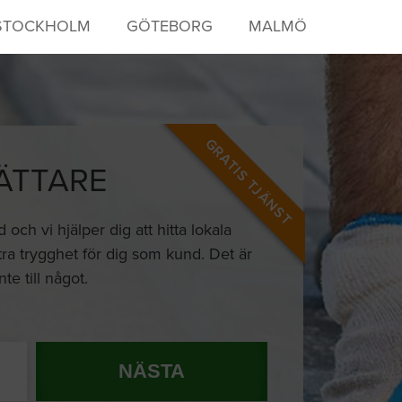
STOCKHOLM
GÖTEBORG
MALMÖ
GRATIS TJÄNST
ÄTTARE
ch vi hjälper dig att hitta lokala
xtra trygghet för dig som kund. Det är
te till något.
NÄSTA