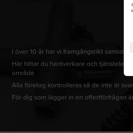
d
I över 10 år har vi framgångsrikt samlat 
Här hittar du hantverkare och tjänstelevera
område
Alla företag kontrolleras så de inte är svar
För dig som lägger in en offertförfrågan är