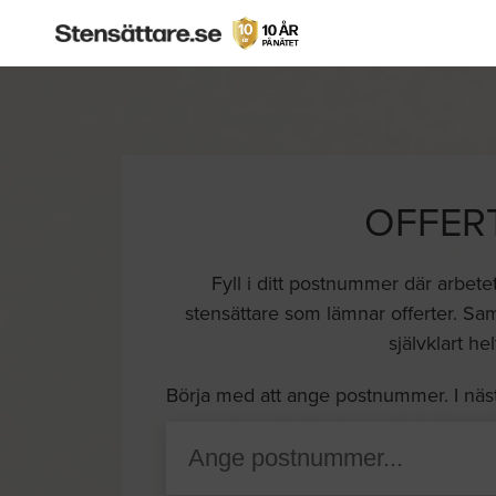
OFFER
Fyll i ditt postnummer där arbete
stensättare som lämnar offerter. Samt
självklart he
Börja med att ange postnummer. I näs