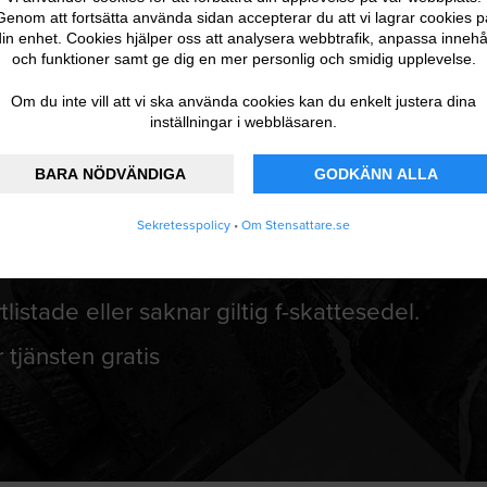
Genom att fortsätta använda sidan accepterar du att vi lagrar cookies p
in enhet. Cookies hjälper oss att analysera webbtrafik, anpassa innehå
och funktioner samt ge dig en mer personlig och smidig upplevelse.
STATISTIK
Om du inte vill att vi ska använda cookies kan du enkelt justera dina
inställningar i webbläsaren.
BARA NÖDVÄNDIGA
GODKÄNN ALLA
kunder och hantverkare
Sekretesspolicy
•
Om Stensattare.se
ntörer från nästan alla brancher i ditt
tlistade eller saknar giltig f-skattesedel.
 tjänsten gratis