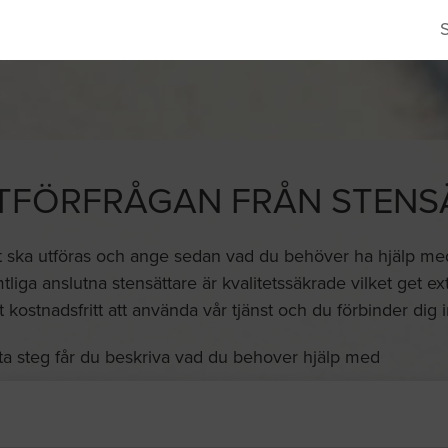
TFÖRFRÅGAN FRÅN STENS
t ska utföras och ange sedan vad du behöver ha hjälp med o
liga anslutna stensättare är kvalitetssäkrade vilket get e
lt kostnadsfritt att använda vår tjänst och du förbinder dig in
ta steg får du beskriva vad du behover hjälp med