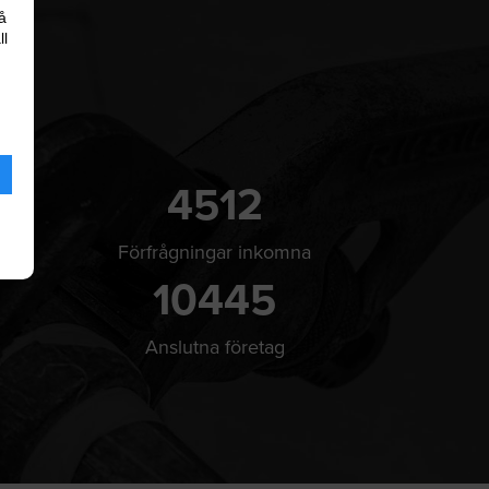
å
ll
4512
Förfrågningar inkomna
10445
Anslutna företag