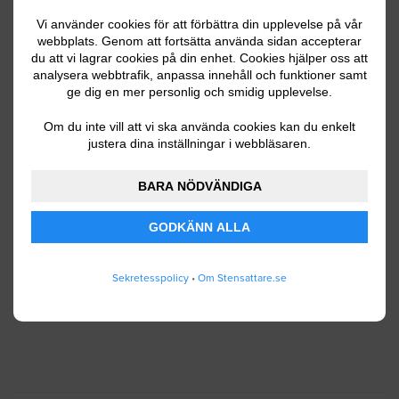
Vi använder cookies för att förbättra din upplevelse på vår
webbplats. Genom att fortsätta använda sidan accepterar
du att vi lagrar cookies på din enhet. Cookies hjälper oss att
Ditt telefonnummer
analysera webbtrafik, anpassa innehåll och funktioner samt
ge dig en mer personlig och smidig upplevelse.
Om du inte vill att vi ska använda cookies kan du enkelt
justera dina inställningar i webbläsaren.
Jag godkänner att Stensattare.se lagrar och
använder mina personuppgifter enligt
BARA NÖDVÄNDIGA
användarvillkoren
.
GODKÄNN ALLA
SKICKA IN
Sekretesspolicy
•
Om Stensattare.se