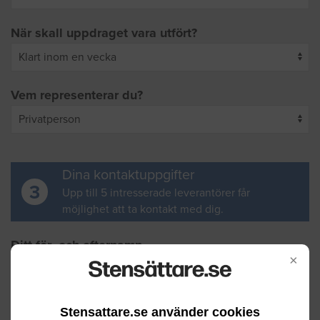
När skall uppdraget vara utfört?
Vem representerar du?
Dina kontaktuppgifter
3
Upp till 5 intresserade leverantörer får
möjlighet att ta kontakt med dig.
Ditt för- och efternamn
×
Din e-postadress
Stensattare.se använder cookies