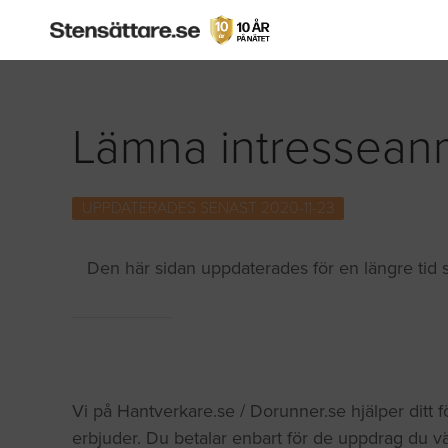
Lämna intresseanm
UPPDATERADES SENAST 2020-11-23
Den här sidan uppdaterades för en längre tid s
Vi på Hantverkare.se / Dorunner.se hjälper ditt 
erbjuder. Du betalar enbart för de uppdrag du v