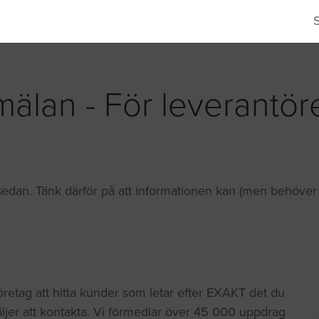
älan - För leverantör
edan. Tänk därför på att informationen kan (men behöver in
företag att hitta kunder som letar efter EXAKT det du
äljer att kontakta. Vi förmedlar över 45 000 uppdrag