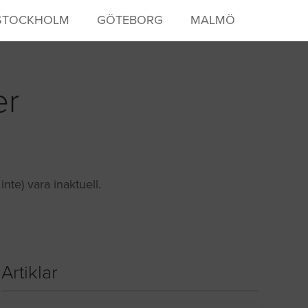
STOCKHOLM
GÖTEBORG
MALMÖ
er
te) vara inaktuell.
Artiklar