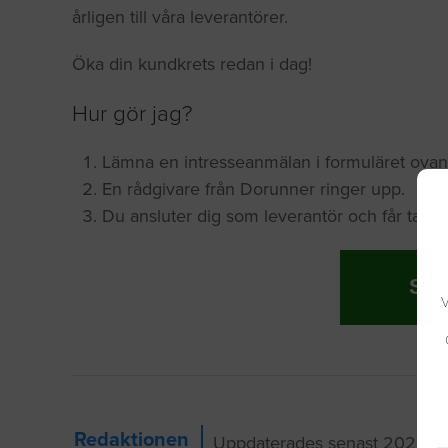
årligen till våra leverantörer.
Öka din kundkrets redan i dag!
Hur gör jag?
Lämna en intresseanmälan i formuläret ovan
En rådgivare från Dorunner ringer upp.
Du ansluter dig som leverantör och får ta de
SKI
V
Redaktionen
Uppdaterades senast 2020-11