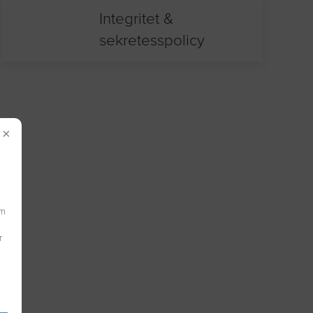
Integritet &
sekretesspolicy
×
om
r