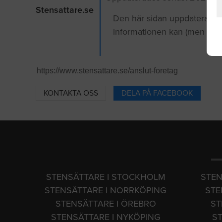
Stensattare.se
Den här sidan uppdaterades f
informationen kan (men behöv
KONTAKTA OSS
DELA PÅ FACEBOOK
STENSÄTTARE I STOCKHOLM
STEN
STENSÄTTARE I NORRKÖPING
STE
STENSÄTTARE I ÖREBRO
ST
STENSÄTTARE I NYKÖPING
S