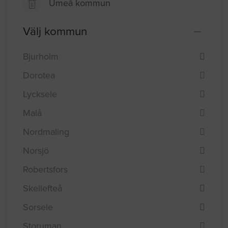
Umeå kommun
Välj kommun
Bjurholm
Dorotea
Lycksele
Malå
Nordmaling
Norsjö
Robertsfors
Skellefteå
Sorsele
Storuman