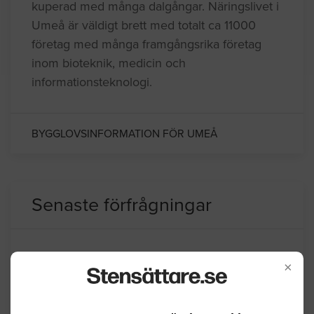
kuperad med många dalgångar. Näringslivet i
Umeå är väldigt brett med totalt ca 11000
företag med många framgångsrika företag
inom bioteknik, medicin och
informationsteknologi.
BYGGLOVSINFORMATION FÖR UMEÅ
Senaste förfrågningar
Stensättning / Marksten
×
Vi har en lång uppfart, uppskattningsvis
40 meter med en stor yta och sen en