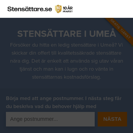
GRATIS TJÄNST
STENSÄTTARE I UMEÅ
Försöker du hitta en ledig stensättare i Umeå? Vi
skickar din offert till kvalitetssäkrade stensättare
nära dig. Det är enkelt att använda sig utav våran
tjänst och man kan i lugn och ro vänta in
stensättarnas kostnadsförslag.
Börja med att ange postnummer. I nästa steg får
du beskriva vad du behover hjälp med
NÄSTA