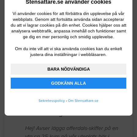
Stensattare.se använder cookies
smalatw gång. Där skulle vi vilja ha
Vi använder cookies för att förbättra din upplevelse på vår
marksten lagt. Det finns även en liten
webbplats. Genom att fortsätta använda sidan accepterar
stuga på gården.
du att vi lagrar cookies på din enhet. Cookies hjälper oss att
analysera webbtrafik, anpassa innehåll och funktioner samt
ge dig en mer personlig och smidig upplevelse.
Skellefteå
04.27.2026 14:26
Om du inte vill att vi ska använda cookies kan du enkelt
Stensättning / Marksten
justera dina inställningar i webbläsaren.
Stensättning på en gårdsplan, ca 350
BARA NÖDVÄNDIGA
kvm. Backen är mycket stabil och
GODKÄNN ALLA
genomsläpplig
Umeå
04.23.2026 14:31
Sekretesspolicy
•
Om Stensattare.se
Stensättning / Marksten
Hej! Avser lägga offerdals-skiffer på en
yta ca 25 kvm på vår uteplats här i