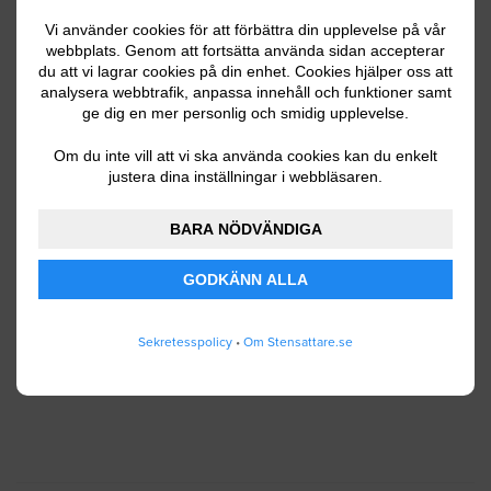
Vi använder cookies för att förbättra din upplevelse på vår
webbplats. Genom att fortsätta använda sidan accepterar
du att vi lagrar cookies på din enhet. Cookies hjälper oss att
Ditt telefonnummer
analysera webbtrafik, anpassa innehåll och funktioner samt
ge dig en mer personlig och smidig upplevelse.
Om du inte vill att vi ska använda cookies kan du enkelt
justera dina inställningar i webbläsaren.
Jag godkänner att Stensattare.se lagrar och
använder mina personuppgifter enligt
BARA NÖDVÄNDIGA
användarvillkoren
.
GODKÄNN ALLA
SKICKA IN
Sekretesspolicy
•
Om Stensattare.se