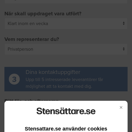
När skall uppdraget vara utfört?
Vem representerar du?
Dina kontaktuppgifter
3
Upp till 5 intresserade leverantörer får
möjlighet att ta kontakt med dig.
Ditt för- och efternamn
×
Din e-postadress
Stensattare.se använder cookies