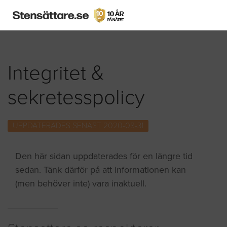
Integritet &
sekretesspolicy
UPPDATERADES SENAST 2020-08-31
Den här sidan uppdaterades för en längre tid
sedan. Tänk därför på att informationen kan
(men behöver inte) vara inaktuell.