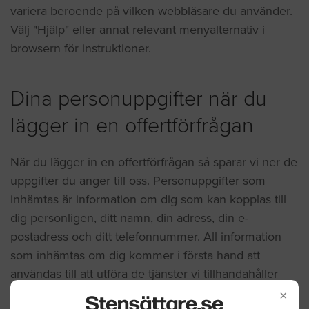
variera beroende på vilken webbläsare du använder.
Välj "Hjälp" eller annat relevant menyalternativ i
browsern för instruktioner.
Dina personuppgifter när du
lägger in en offertförfrågan
När du lägger in en offertförfrågan så sparar vi ner de
uppgifter du anger till oss. Personuppgifter som
inhämtas är information om dig som kan kopplas till
dig personligen, ditt namn, din adress, din e-
postadress och ditt telefonnummer. All information
som inhämtas om dig kommer i första hand att
användas till att utföra de tjänster vi tillhandahåller
och i andra hand till att förbättra de tjänster vi
×