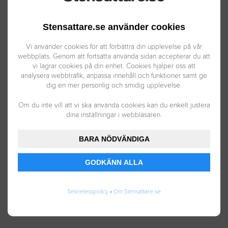
tillhandahåller. Detta för att vi ska kunna skapa
kontakt mellan dig som gör en offertförfrågan och
Stensattare.se använder cookies
företag som är intresserade av ditt uppdrag.
Vi använder cookies för att förbättra din upplevelse på vår
Informationen kommer endast att delges till anslutna
webbplats. Genom att fortsätta använda sidan accepterar du att
företag till Westcoast Digital AB / Comp Media AB
vi lagrar cookies på din enhet. Cookies hjälper oss att
analysera webbtrafik, anpassa innehåll och funktioner samt ge
(Stensattare.se). Annat användningsområde kan vara i
dig en mer personlig och smidig upplevelse.
samband med marknadsföringen av tjänster inom
Om du inte vill att vi ska använda cookies kan du enkelt justera
Stensattare.se. Du har rätt att få reda på vilken
dina inställningar i webbläsaren.
information vi har om dig som person och att vid
behov göra rättelser. Du har även rätt att be oss att
BARA NÖDVÄNDIGA
inte använda informationen, ta kontakt med oss i så
fall på
info@wd.se
GODKÄNN ALLA
Stensattare.se drivs av Westcoast Digital AB i
Sekretesspolicy
•
Om Stensattare.se
samarbete med Comp Media AB