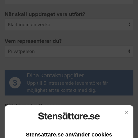
När skall uppdraget vara utfört?
Vem representerar du?
Dina kontaktuppgifter
3
Upp till 5 intresserade leverantörer får
möjlighet att ta kontakt med dig.
Ditt för- och efternamn
×
Din e-postadress
Stensattare.se använder cookies