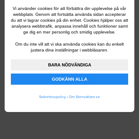
Vi använder cookies för att förbättra din upplevelse på vår
webbplats. Genom att fortsätta använda sidan accepterar
du att vi lagrar cookies på din enhet. Cookies hjälper oss att
Ditt telefonnummer
analysera webbtrafik, anpassa innehåll och funktioner samt
ge dig en mer personlig och smidig upplevelse.
Om du inte vill att vi ska använda cookies kan du enkelt
justera dina inställningar i webbläsaren.
Jag godkänner att Stensattare.se lagrar och
använder mina personuppgifter enligt
BARA NÖDVÄNDIGA
användarvillkoren
.
GODKÄNN ALLA
SKICKA IN
Sekretesspolicy
•
Om Stensattare.se