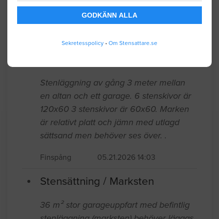
sedan marksten ca.
GODKÄNN ALLA
Linköping
06.02.2026 12:38
Sekretesspolicy
•
Om Stensattare.se
Stensättning / Marksten
Stenläggning av gång 3 meter mellan
en altan och ett garage. 6 stenskivor är
120x60 3 stenskivor är 60x60. Marken
är relativt platt och jämn med utlagd
sättsand men behöver ses över. .
Finspång
05.21.2026 14:03
Stensättning / Marksten
36 m² stor garageuppfart med befintlig
stenläggning (marksten) behöver läggas