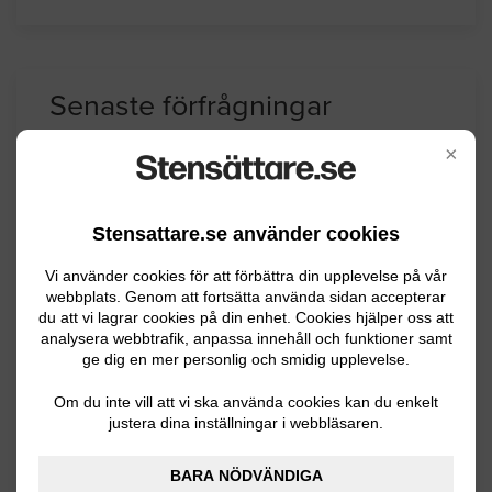
Senaste förfrågningar
×
Stensättning / Marksten
Stensattare.se använder cookies
Jag vill lägga en ny sten trappa hos oss,
utomhus.
Vi använder cookies för att förbättra din upplevelse på vår
webbplats. Genom att fortsätta använda sidan accepterar
du att vi lagrar cookies på din enhet. Cookies hjälper oss att
Finspång
07.30.2026 16:49
analysera webbtrafik, anpassa innehåll och funktioner samt
ge dig en mer personlig och smidig upplevelse.
Stensättning / Marksten
Om du inte vill att vi ska använda cookies kan du enkelt
justera dina inställningar i webbläsaren.
Marksten ca. 12 cm bred ska läggas
utmed gräskant. Innebär att 12 - 13 cm
BARA NÖDVÄNDIGA
ska grävas bort fyllas med lämplig sand