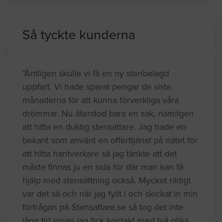
Så tyckte kunderna
"Äntligen skulle vi få en ny stenbelagd
uppfart. Vi hade sparat pengar de sista
månaderna för att kunna förverkliga våra
drömmar. Nu återstod bara en sak, nämligen
att hitta en duktig stensättare. Jag hade en
bekant som använt en offerttjänst på nätet för
att hitta hantverkare så jag tänkte att det
måste finnas ju en sida för där man kan få
hjälp med stensättning också. Mycket riktigt
var det så och när jag fyllt i och skickat in min
förfrågan på Stensattare.se så tog det inte
lång tid innan jag fick kontakt med två olika