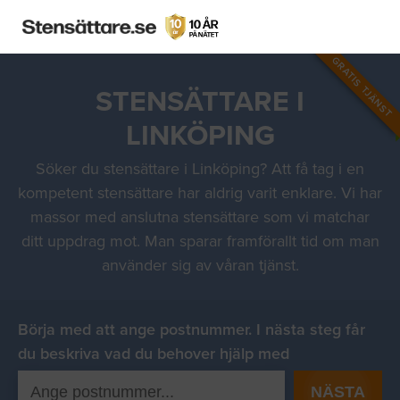
GRATIS TJÄNST
STENSÄTTARE I
LINKÖPING
Söker du stensättare i Linköping? Att få tag i en
kompetent stensättare har aldrig varit enklare. Vi har
massor med anslutna stensättare som vi matchar
ditt uppdrag mot. Man sparar framförallt tid om man
använder sig av våran tjänst.
Börja med att ange postnummer. I nästa steg får
du beskriva vad du behover hjälp med
NÄSTA