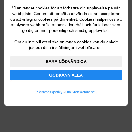
Vi använder cookies för att förbättra din upplevelse på vår
webbplats. Genom att fortsätta använda sidan accepterar
du att vi lagrar cookies på din enhet. Cookies hjälper oss att
Ditt telefonnummer
analysera webbtrafik, anpassa innehåll och funktioner samt
ge dig en mer personlig och smidig upplevelse.
Om du inte vill att vi ska använda cookies kan du enkelt
justera dina inställningar i webbläsaren.
Jag godkänner att Stensattare.se lagrar och
använder mina personuppgifter enligt
BARA NÖDVÄNDIGA
användarvillkoren
.
GODKÄNN ALLA
SKICKA IN
Sekretesspolicy
•
Om Stensattare.se