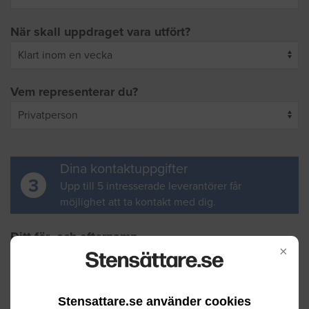
När skall uppdraget vara utfört?
Vem representerar du?
Dina kontaktuppgifter
3
Upp till 5 intresserade leverantörer får
möjlighet att ta kontakt med dig.
Ditt för- och efternamn
×
Din e-postadress
Stensattare.se använder cookies