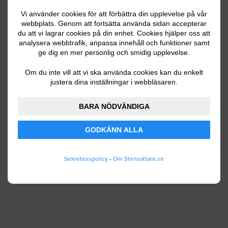
Vi använder cookies för att förbättra din upplevelse på vår
webbplats. Genom att fortsätta använda sidan accepterar
du att vi lagrar cookies på din enhet. Cookies hjälper oss att
Ditt telefonnummer
analysera webbtrafik, anpassa innehåll och funktioner samt
ge dig en mer personlig och smidig upplevelse.
Om du inte vill att vi ska använda cookies kan du enkelt
justera dina inställningar i webbläsaren.
Jag godkänner att Stensattare.se lagrar och
använder mina personuppgifter enligt
BARA NÖDVÄNDIGA
användarvillkoren
.
GODKÄNN ALLA
SKICKA IN
Sekretesspolicy
•
Om Stensattare.se