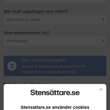
När skall uppdraget vara utfört?
Vem representerar du?
Dina kontaktuppgifter
3
Upp till 5 intresserade leverantörer får
möjlighet att ta kontakt med dig.
Ditt för- och efternamn
×
Din e-postadress
Stensattare.se använder cookies