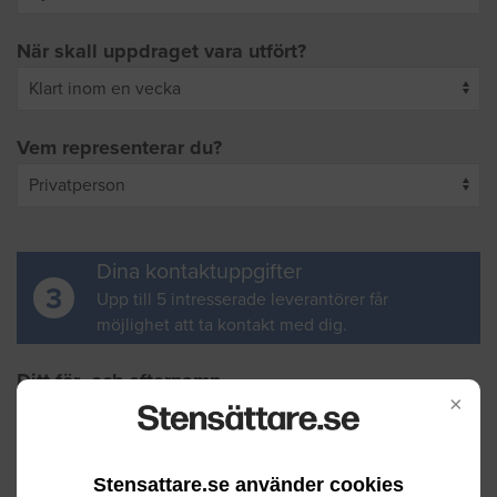
När skall uppdraget vara utfört?
Vem representerar du?
Dina kontaktuppgifter
3
Upp till 5 intresserade leverantörer får
möjlighet att ta kontakt med dig.
Ditt för- och efternamn
×
Din e-postadress
Stensattare.se använder cookies