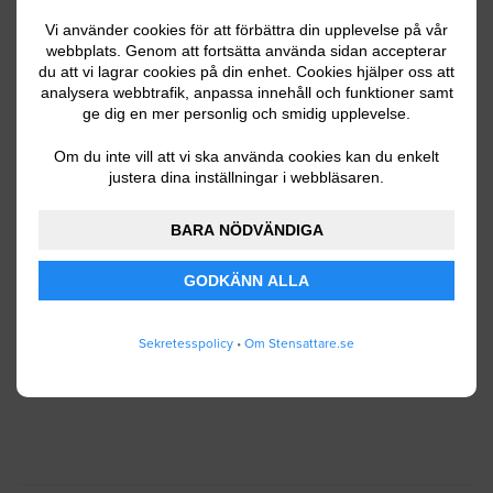
Vi använder cookies för att förbättra din upplevelse på vår
webbplats. Genom att fortsätta använda sidan accepterar
du att vi lagrar cookies på din enhet. Cookies hjälper oss att
Ditt telefonnummer
analysera webbtrafik, anpassa innehåll och funktioner samt
ge dig en mer personlig och smidig upplevelse.
Om du inte vill att vi ska använda cookies kan du enkelt
justera dina inställningar i webbläsaren.
Jag godkänner att Stensattare.se lagrar och
använder mina personuppgifter enligt
BARA NÖDVÄNDIGA
användarvillkoren
.
GODKÄNN ALLA
SKICKA IN
Sekretesspolicy
•
Om Stensattare.se