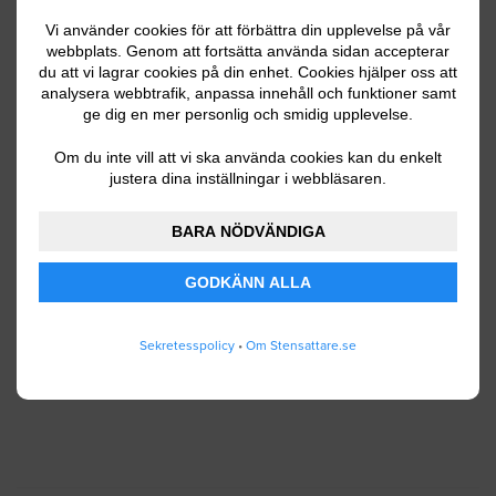
Vi använder cookies för att förbättra din upplevelse på vår
webbplats. Genom att fortsätta använda sidan accepterar
du att vi lagrar cookies på din enhet. Cookies hjälper oss att
Ditt telefonnummer
analysera webbtrafik, anpassa innehåll och funktioner samt
ge dig en mer personlig och smidig upplevelse.
Om du inte vill att vi ska använda cookies kan du enkelt
justera dina inställningar i webbläsaren.
Jag godkänner att Stensattare.se lagrar och
använder mina personuppgifter enligt
BARA NÖDVÄNDIGA
användarvillkoren
.
GODKÄNN ALLA
SKICKA IN
Sekretesspolicy
•
Om Stensattare.se