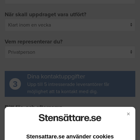
När skall uppdraget vara utfört?
Vem representerar du?
Dina kontaktuppgifter
3
Upp till 5 intresserade leverantörer får
möjlighet att ta kontakt med dig.
Ditt för- och efternamn
×
Din e-postadress
Stensattare.se använder cookies