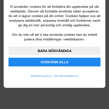
Vi använder cookies för att förbättra din upplevelse på vår
webbplats. Genom att fortsätta använda sidan accepterar
du att vi lagrar cookies på din enhet. Cookies hjälper oss att
Ditt telefonnummer
analysera webbtrafik, anpassa innehåll och funktioner samt
ge dig en mer personlig och smidig upplevelse.
Om du inte vill att vi ska använda cookies kan du enkelt
justera dina inställningar i webbläsaren.
Jag godkänner att Stensattare.se lagrar och
använder mina personuppgifter enligt
BARA NÖDVÄNDIGA
användarvillkoren
.
GODKÄNN ALLA
SKICKA IN
Sekretesspolicy
•
Om Stensattare.se