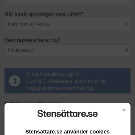
När skall uppdraget vara utfört?
Vem representerar du?
Dina kontaktuppgifter
3
Upp till 5 intresserade leverantörer får
möjlighet att ta kontakt med dig.
Ditt för- och efternamn
×
Din e-postadress
Stensattare.se använder cookies