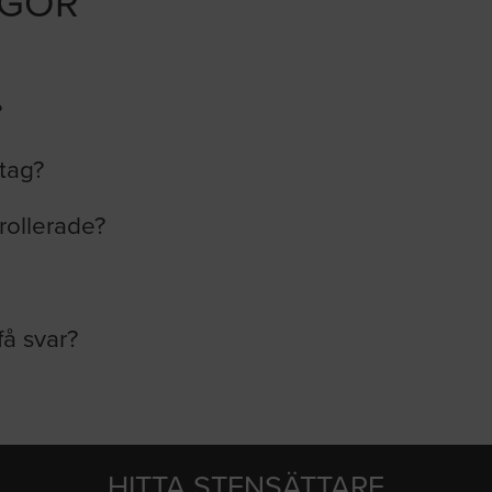
ÅGOR
?
etag?
rollerade?
få svar?
HITTA STENSÄTTARE