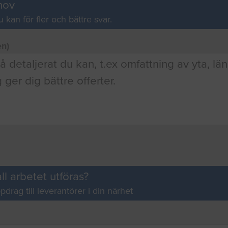
hov
u kan för fler och bättre svar.
en)
ll arbetet utföras?
pdrag till leverantörer i din närhet