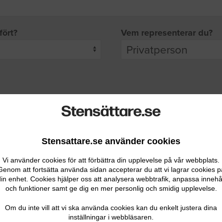
fört?
Vem representerar du?
pgifter
rade leverantörer får möjlighet att ta kontakt med dig.
Stensattare.se använder cookies
Vi använder cookies för att förbättra din upplevelse på vår webbplats.
Genom att fortsätta använda sidan accepterar du att vi lagrar cookies p
in enhet. Cookies hjälper oss att analysera webbtrafik, anpassa innehå
och funktioner samt ge dig en mer personlig och smidig upplevelse.
Ditt telefonnummer
Om du inte vill att vi ska använda cookies kan du enkelt justera dina
inställningar i webbläsaren.