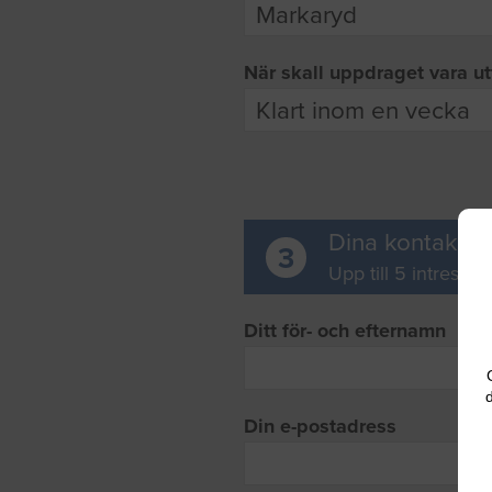
När skall uppdraget vara ut
Dina kontaktup
3
Upp till 5 intresse
Ditt för- och efternamn
d
Din e-postadress