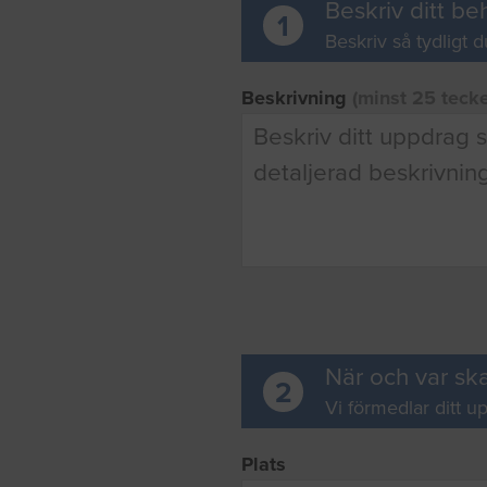
Beskriv ditt be
1
Beskriv så tydligt d
Beskrivning
(minst 25 teck
När och var ska
2
Vi förmedlar ditt up
Plats