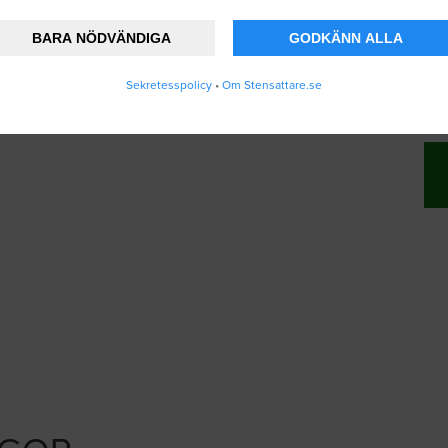
BARA NÖDVÄNDIGA
GODKÄNN ALLA
nner att Stensattare.se lagrar och använder
Sekretesspolicy
•
Om Stensattare.se
ändarvillkoren
.