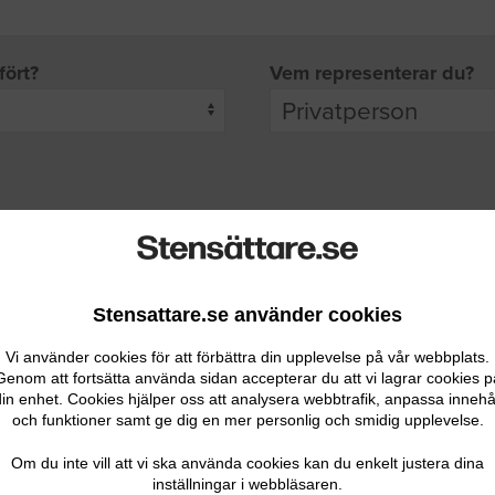
fört?
Vem representerar du?
pgifter
rade leverantörer får möjlighet att ta kontakt med dig.
Stensattare.se använder cookies
Vi använder cookies för att förbättra din upplevelse på vår webbplats.
Genom att fortsätta använda sidan accepterar du att vi lagrar cookies p
in enhet. Cookies hjälper oss att analysera webbtrafik, anpassa innehå
och funktioner samt ge dig en mer personlig och smidig upplevelse.
Ditt telefonnummer
Om du inte vill att vi ska använda cookies kan du enkelt justera dina
inställningar i webbläsaren.