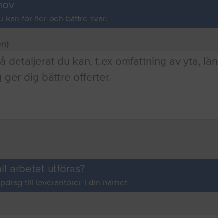
hov
u kan för fler och bättre svar.
en)
ll arbetet utföras?
pdrag till leverantörer i din närhet