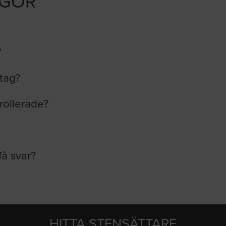
ÅGOR
?
etag?
rollerade?
få svar?
HITTA STENSÄTTARE