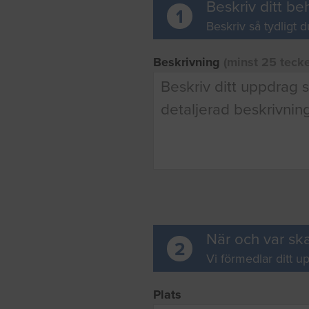
Beskriv ditt be
1
Beskriv så tydligt d
Beskrivning
(minst 25 teck
När och var ska
2
Vi förmedlar ditt up
Plats