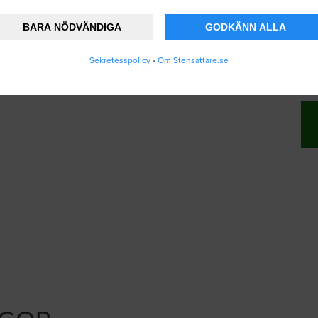
BARA NÖDVÄNDIGA
GODKÄNN ALLA
nner att Stensattare.se lagrar och använder
Sekretesspolicy
•
Om Stensattare.se
ändarvillkoren
.