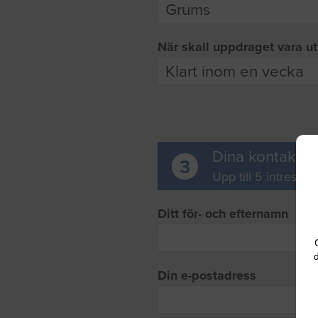
När skall uppdraget vara ut
Dina kontaktup
3
Upp till 5 intresse
Ditt för- och efternamn
d
Din e-postadress