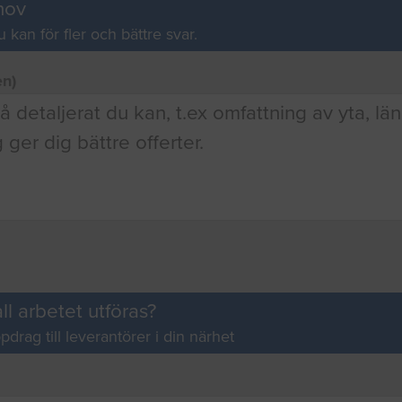
hov
u kan för fler och bättre svar.
en)
ll arbetet utföras?
pdrag till leverantörer i din närhet