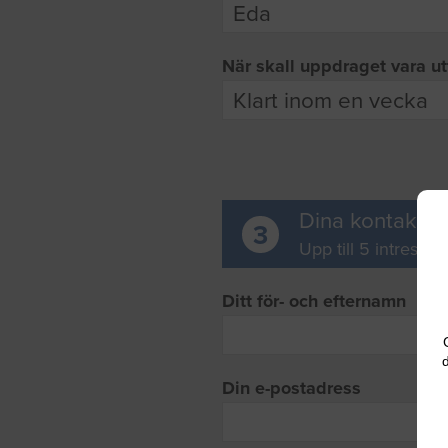
När skall uppdraget vara ut
Dina kontaktup
3
Upp till 5 intresse
Ditt för- och efternamn
d
Din e-postadress