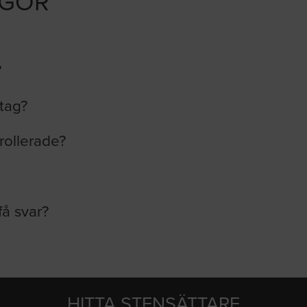
ÅGOR
?
etag?
rollerade?
få svar?
HITTA STENSÄTTARE