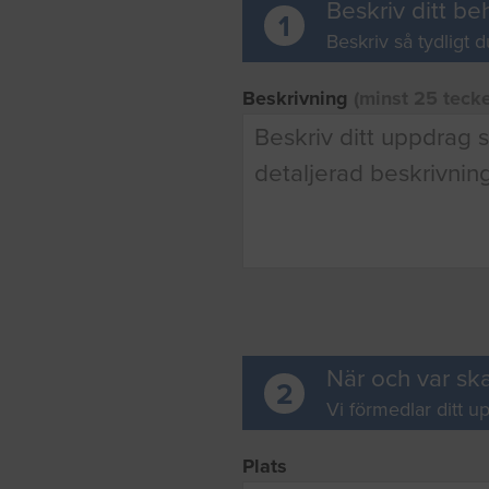
Beskriv ditt be
1
Beskriv så tydligt d
Beskrivning
(minst 25 teck
När och var ska
2
Vi förmedlar ditt up
Plats