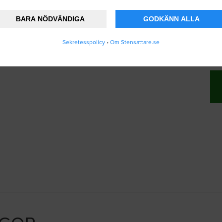
BARA NÖDVÄNDIGA
GODKÄNN ALLA
nner att Stensattare.se lagrar och använder
Sekretesspolicy
•
Om Stensattare.se
ändarvillkoren
.