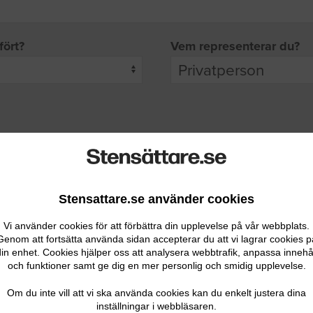
fört?
Vem representerar du?
pgifter
rade leverantörer får möjlighet att ta kontakt med dig.
Stensattare.se använder cookies
Vi använder cookies för att förbättra din upplevelse på vår webbplats.
Genom att fortsätta använda sidan accepterar du att vi lagrar cookies p
in enhet. Cookies hjälper oss att analysera webbtrafik, anpassa innehå
och funktioner samt ge dig en mer personlig och smidig upplevelse.
Ditt telefonnummer
Om du inte vill att vi ska använda cookies kan du enkelt justera dina
inställningar i webbläsaren.