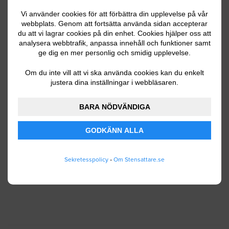
Vi använder cookies för att förbättra din upplevelse på vår
webbplats. Genom att fortsätta använda sidan accepterar
du att vi lagrar cookies på din enhet. Cookies hjälper oss att
Ditt telefonnummer
analysera webbtrafik, anpassa innehåll och funktioner samt
ge dig en mer personlig och smidig upplevelse.
Om du inte vill att vi ska använda cookies kan du enkelt
justera dina inställningar i webbläsaren.
Jag godkänner att Stensattare.se lagrar och
använder mina personuppgifter enligt
BARA NÖDVÄNDIGA
användarvillkoren
.
GODKÄNN ALLA
SKICKA IN
Sekretesspolicy
•
Om Stensattare.se