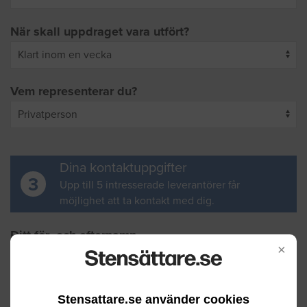
När skall uppdraget vara utfört?
Vem representerar du?
Dina kontaktuppgifter
3
Upp till 5 intresserade leverantörer får
möjlighet att ta kontakt med dig.
Ditt för- och efternamn
×
Din e-postadress
Stensattare.se använder cookies