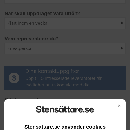
När skall uppdraget vara utfört?
Vem representerar du?
Dina kontaktuppgifter
3
Upp till 5 intresserade leverantörer får
möjlighet att ta kontakt med dig.
Ditt för- och efternamn
×
Din e-postadress
Stensattare.se använder cookies