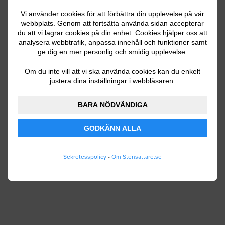
Vi använder cookies för att förbättra din upplevelse på vår
webbplats. Genom att fortsätta använda sidan accepterar
du att vi lagrar cookies på din enhet. Cookies hjälper oss att
Ditt telefonnummer
analysera webbtrafik, anpassa innehåll och funktioner samt
ge dig en mer personlig och smidig upplevelse.
Om du inte vill att vi ska använda cookies kan du enkelt
justera dina inställningar i webbläsaren.
Jag godkänner att Stensattare.se lagrar och
använder mina personuppgifter enligt
BARA NÖDVÄNDIGA
användarvillkoren
.
GODKÄNN ALLA
SKICKA IN
Sekretesspolicy
•
Om Stensattare.se