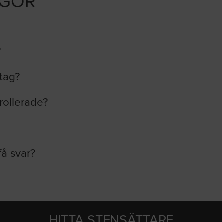
ÅGOR
?
etag?
rollerade?
få svar?
HITTA STENSÄTTARE