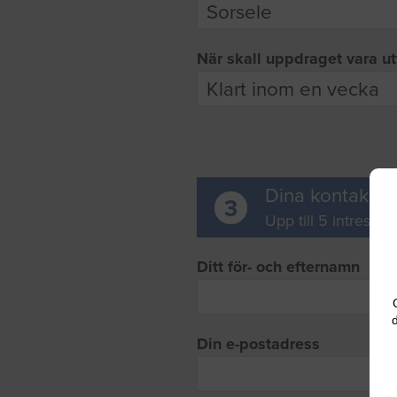
När skall uppdraget vara ut
Dina kontaktup
3
Upp till 5 intresse
Ditt för- och efternamn
d
Din e-postadress