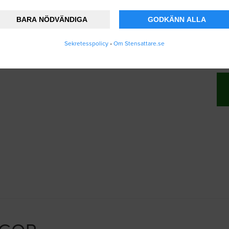
BARA NÖDVÄNDIGA
GODKÄNN ALLA
nner att Stensattare.se lagrar och använder
Sekretesspolicy
•
Om Stensattare.se
ändarvillkoren
.