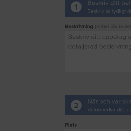
Beskriv ditt be
1
Beskriv så tydligt d
Beskrivning
(minst 25 teck
När och var ska
2
Vi förmedlar ditt up
Plats