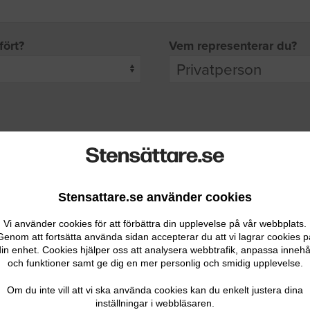
fört?
Vem representerar du?
pgifter
rade leverantörer får möjlighet att ta kontakt med dig.
Stensattare.se använder cookies
Vi använder cookies för att förbättra din upplevelse på vår webbplats.
Genom att fortsätta använda sidan accepterar du att vi lagrar cookies p
in enhet. Cookies hjälper oss att analysera webbtrafik, anpassa innehå
och funktioner samt ge dig en mer personlig och smidig upplevelse.
Ditt telefonnummer
Om du inte vill att vi ska använda cookies kan du enkelt justera dina
inställningar i webbläsaren.