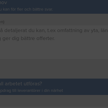
hov
u kan för fler och bättre svar.
en)
ll arbetet utföras?
pdrag till leverantörer i din närhet