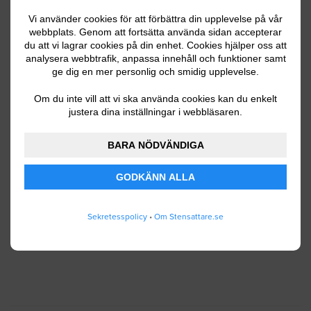
Vi använder cookies för att förbättra din upplevelse på vår
webbplats. Genom att fortsätta använda sidan accepterar
du att vi lagrar cookies på din enhet. Cookies hjälper oss att
Ditt telefonnummer
analysera webbtrafik, anpassa innehåll och funktioner samt
ge dig en mer personlig och smidig upplevelse.
Om du inte vill att vi ska använda cookies kan du enkelt
justera dina inställningar i webbläsaren.
Jag godkänner att Stensattare.se lagrar och
använder mina personuppgifter enligt
BARA NÖDVÄNDIGA
användarvillkoren
.
GODKÄNN ALLA
SKICKA IN
Sekretesspolicy
•
Om Stensattare.se