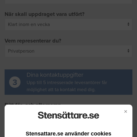
När skall uppdraget vara utfört?
Vem representerar du?
Dina kontaktuppgifter
3
Upp till 5 intresserade leverantörer får
möjlighet att ta kontakt med dig.
Ditt för- och efternamn
×
Din e-postadress
Stensattare.se använder cookies