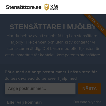
GRATIS TJÄNST
STENSÄTTARE I MJÖLBY
Har du behov av att snabbt få tag i en stensättare i
Mjölby? Helt enkelt och utan krav kontaktar vi
stensättarna åt dig. Det bästa med offerttjänsten är
att du smärtfritt får kontakt i kompetenta stensättare.
Börja med att ange postnummer. I nästa steg får
du beskriva vad du behover hjälp med
NÄSTA
Eller välj kommun
Din data skyddas