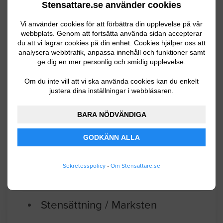
Stensattare.se använder cookies
utmed gräskant. Innebär att 12 - 13 cm
ska grävas bort fyllas med lämplig sand
Vi använder cookies för att förbättra din upplevelse på vår
sedan marksten ca.
webbplats. Genom att fortsätta använda sidan accepterar
du att vi lagrar cookies på din enhet. Cookies hjälper oss att
analysera webbtrafik, anpassa innehåll och funktioner samt
Linköping
06.02.2026 12:38
ge dig en mer personlig och smidig upplevelse.
Stensättning / Marksten
Om du inte vill att vi ska använda cookies kan du enkelt
justera dina inställningar i webbläsaren.
Stenläggning av gång 3 meter mellan
BARA NÖDVÄNDIGA
en altan och ett garage. 6 stenskivor är
120x60 3 stenskivor är 60x60. Marken
GODKÄNN ALLA
är relativt platt och jämn med utlagd
sättsand men behöver ses över. .
Sekretesspolicy
•
Om Stensattare.se
Finspång
05.21.2026 14:03
Stensättning / Marksten