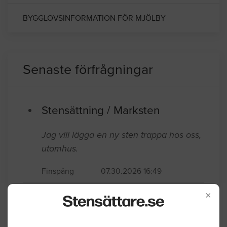
BYGGLOVSINFORMATION FÖR MJÖLBY
Senaste förfrågningar
Stensättning / Marksten
Jag vill lägga en ny sten trappa hos oss,
utomhus.
Finspång
07.30.2026 16:49
Stensättning / Marksten
×
Marksten ca. 12 cm bred ska läggas