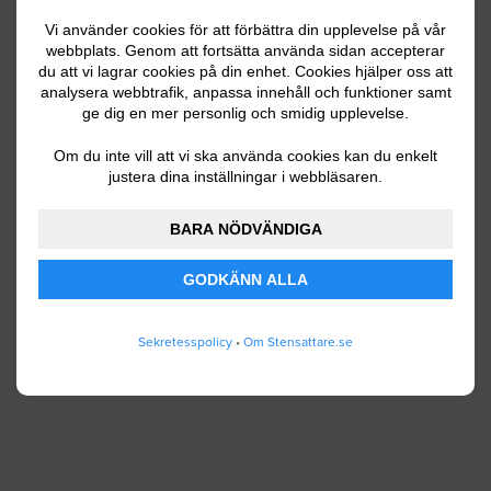
Vi använder cookies för att förbättra din upplevelse på vår
webbplats. Genom att fortsätta använda sidan accepterar
du att vi lagrar cookies på din enhet. Cookies hjälper oss att
Ditt telefonnummer
analysera webbtrafik, anpassa innehåll och funktioner samt
ge dig en mer personlig och smidig upplevelse.
Om du inte vill att vi ska använda cookies kan du enkelt
justera dina inställningar i webbläsaren.
Jag godkänner att Stensattare.se lagrar och
använder mina personuppgifter enligt
BARA NÖDVÄNDIGA
användarvillkoren
.
GODKÄNN ALLA
SKICKA IN
Sekretesspolicy
•
Om Stensattare.se