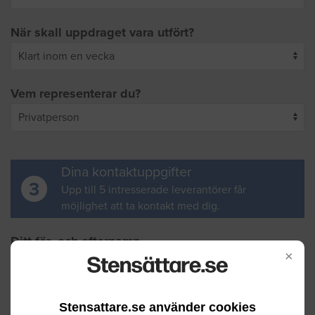
När skall uppdraget vara utfört?
Vem representerar du?
Dina kontaktuppgifter
3
Upp till 5 intresserade leverantörer får
möjlighet att ta kontakt med dig.
Ditt för- och efternamn
×
Din e-postadress
Stensattare.se använder cookies