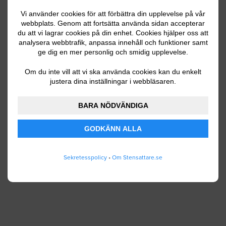
Vi använder cookies för att förbättra din upplevelse på vår
webbplats. Genom att fortsätta använda sidan accepterar
du att vi lagrar cookies på din enhet. Cookies hjälper oss att
Ditt telefonnummer
analysera webbtrafik, anpassa innehåll och funktioner samt
ge dig en mer personlig och smidig upplevelse.
Om du inte vill att vi ska använda cookies kan du enkelt
justera dina inställningar i webbläsaren.
Jag godkänner att Stensattare.se lagrar och
använder mina personuppgifter enligt
BARA NÖDVÄNDIGA
användarvillkoren
.
GODKÄNN ALLA
SKICKA IN
Sekretesspolicy
•
Om Stensattare.se