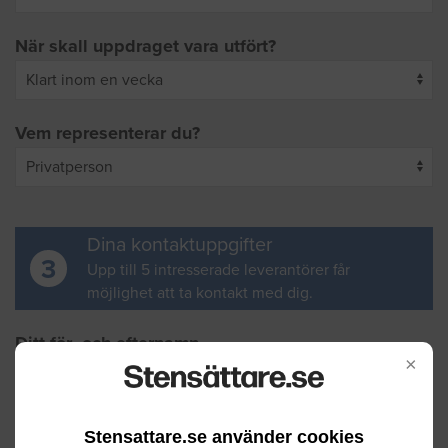
När skall uppdraget vara utfört?
Vem representerar du?
Dina kontaktuppgifter
3
Upp till 5 intresserade leverantörer får
möjlighet att ta kontakt med dig.
Ditt för- och efternamn
×
Din e-postadress
Stensattare.se använder cookies