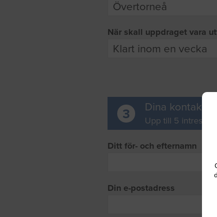
När skall uppdraget vara ut
Dina kontaktup
3
Upp till 5 intresse
Ditt för- och efternamn
d
Din e-postadress