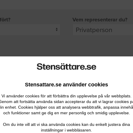
fört?
Vem representerar du?
pgifter
rade leverantörer får möjlighet att ta kontakt med dig.
Stensattare.se använder cookies
Vi använder cookies för att förbättra din upplevelse på vår webbplats.
Genom att fortsätta använda sidan accepterar du att vi lagrar cookies p
in enhet. Cookies hjälper oss att analysera webbtrafik, anpassa innehå
och funktioner samt ge dig en mer personlig och smidig upplevelse.
Ditt telefonnummer
Om du inte vill att vi ska använda cookies kan du enkelt justera dina
inställningar i webbläsaren.