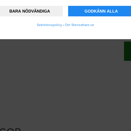
BARA NÖDVÄNDIGA
GODKÄNN ALLA
nner att Stensattare.se lagrar och använder
Sekretesspolicy
•
Om Stensattare.se
ändarvillkoren
.