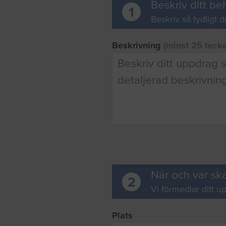
Beskriv ditt be
1
Beskriv så tydligt d
Beskrivning
(minst 25 teck
När och var ska
2
Vi förmedlar ditt up
Plats