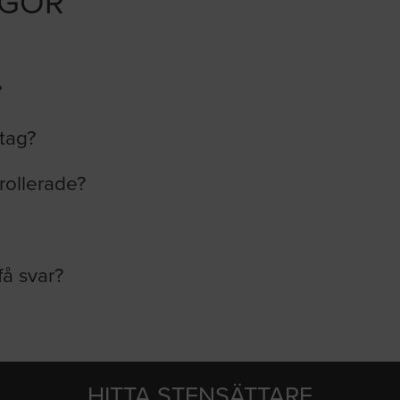
ÅGOR
?
etag?
rollerade?
få svar?
HITTA STENSÄTTARE