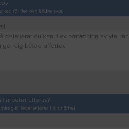
hov
u kan för fler och bättre svar.
en)
ll arbetet utföras?
pdrag till leverantörer i din närhet