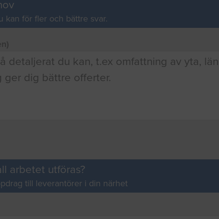
hov
u kan för fler och bättre svar.
en)
ll arbetet utföras?
pdrag till leverantörer i din närhet