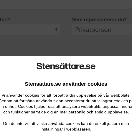
fört?
Vem representerar du?
pgifter
rade leverantörer får möjlighet att ta kontakt med dig.
Stensattare.se använder cookies
Vi använder cookies för att förbättra din upplevelse på vår webbplats.
Genom att fortsätta använda sidan accepterar du att vi lagrar cookies p
in enhet. Cookies hjälper oss att analysera webbtrafik, anpassa innehå
och funktioner samt ge dig en mer personlig och smidig upplevelse.
Ditt telefonnummer
Om du inte vill att vi ska använda cookies kan du enkelt justera dina
inställningar i webbläsaren.