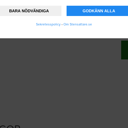
BARA NÖDVÄNDIGA
GODKÄNN ALLA
nner att Stensattare.se lagrar och använder
Sekretesspolicy
•
Om Stensattare.se
ändarvillkoren
.