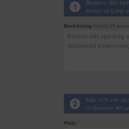
Beskriv ditt be
1
Beskriv så tydligt d
Beskrivning
(minst 25 teck
När och var ska
2
Vi förmedlar ditt up
Plats