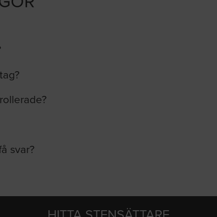
ÅGOR
?
etag?
rollerade?
få svar?
HITTA STENSÄTTARE