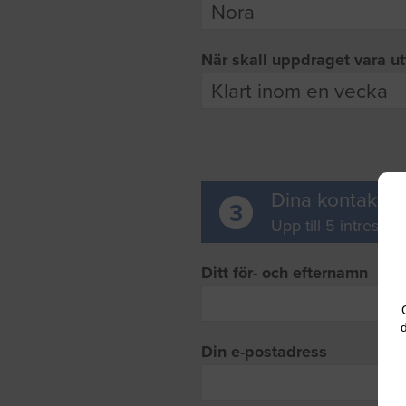
När skall uppdraget vara ut
Dina kontaktup
3
Upp till 5 intresse
Ditt för- och efternamn
d
Din e-postadress