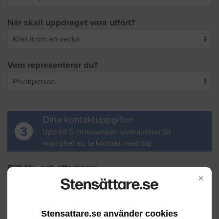
När skall uppdraget vara utfört?
Vem representerar du?
Dina kontaktuppgifter
3
Upp till 5 intresserade leverantörer får
möjlighet att ta kontakt med dig.
Ditt för- och efternamn
×
Din e-postadress
Stensattare.se använder cookies