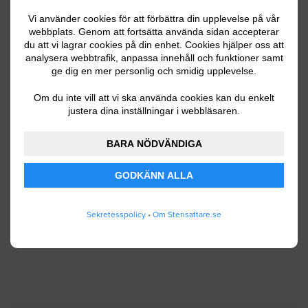
Vi använder cookies för att förbättra din upplevelse på vår
webbplats. Genom att fortsätta använda sidan accepterar
du att vi lagrar cookies på din enhet. Cookies hjälper oss att
Ditt telefonnummer
analysera webbtrafik, anpassa innehåll och funktioner samt
ge dig en mer personlig och smidig upplevelse.
Om du inte vill att vi ska använda cookies kan du enkelt
justera dina inställningar i webbläsaren.
Jag godkänner att Stensattare.se lagrar och
använder mina personuppgifter enligt
BARA NÖDVÄNDIGA
användarvillkoren
.
GODKÄNN ALLA
SKICKA IN
Sekretesspolicy
•
Om Stensattare.se