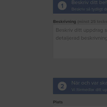
Beskriv ditt be
1
Beskriv så tydligt d
Beskrivning
(minst 25 teck
När och var ska
2
Vi förmedlar ditt up
Plats