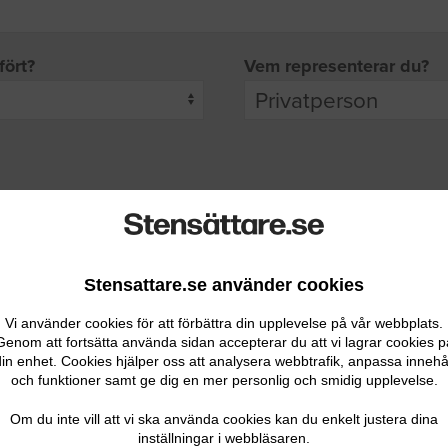
fört?
Vem representerar du?
pgifter
rade leverantörer får möjlighet att ta kontakt med dig.
Stensattare.se använder cookies
Vi använder cookies för att förbättra din upplevelse på vår webbplats.
Genom att fortsätta använda sidan accepterar du att vi lagrar cookies p
in enhet. Cookies hjälper oss att analysera webbtrafik, anpassa innehå
och funktioner samt ge dig en mer personlig och smidig upplevelse.
Ditt telefonnummer
Om du inte vill att vi ska använda cookies kan du enkelt justera dina
inställningar i webbläsaren.