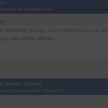
hov
u kan för fler och bättre svar.
en)
ll arbetet utföras?
pdrag till leverantörer i din närhet