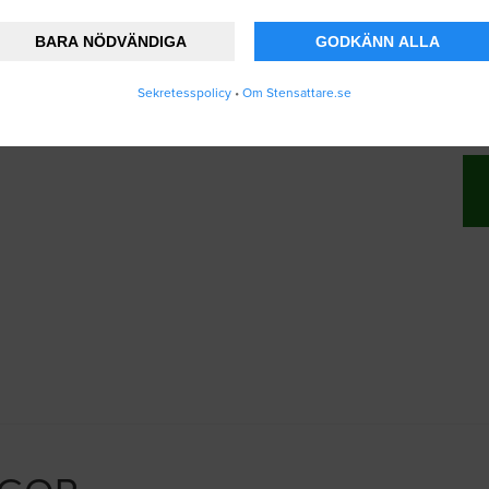
BARA NÖDVÄNDIGA
GODKÄNN ALLA
nner att Stensattare.se lagrar och använder
Sekretesspolicy
•
Om Stensattare.se
ändarvillkoren
.