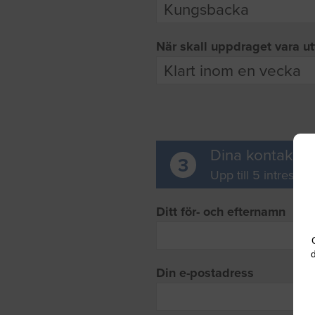
När skall uppdraget vara ut
Dina kontaktup
3
Upp till 5 intresse
Ditt för- och efternamn
d
Din e-postadress