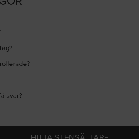
ÅGOR
?
etag?
rollerade?
få svar?
HITTA STENSÄTTARE