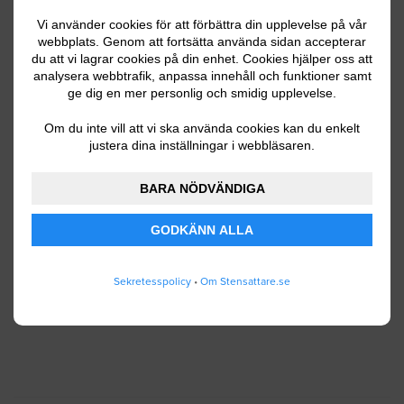
Vi använder cookies för att förbättra din upplevelse på vår
webbplats. Genom att fortsätta använda sidan accepterar
du att vi lagrar cookies på din enhet. Cookies hjälper oss att
Ditt telefonnummer
analysera webbtrafik, anpassa innehåll och funktioner samt
ge dig en mer personlig och smidig upplevelse.
Om du inte vill att vi ska använda cookies kan du enkelt
justera dina inställningar i webbläsaren.
Jag godkänner att Stensattare.se lagrar och
använder mina personuppgifter enligt
BARA NÖDVÄNDIGA
användarvillkoren
.
GODKÄNN ALLA
SKICKA IN
Sekretesspolicy
•
Om Stensattare.se