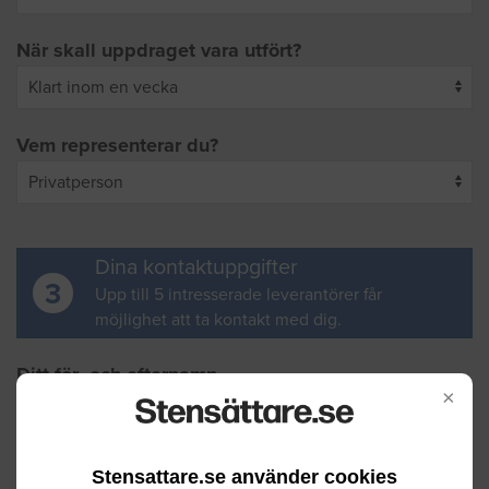
När skall uppdraget vara utfört?
Vem representerar du?
Dina kontaktuppgifter
3
Upp till 5 intresserade leverantörer får
möjlighet att ta kontakt med dig.
Ditt för- och efternamn
×
Din e-postadress
Stensattare.se använder cookies