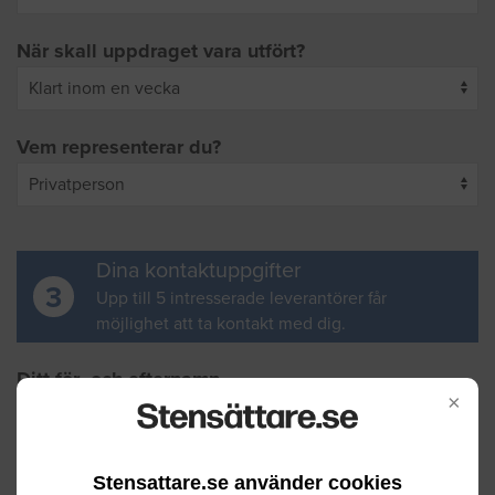
När skall uppdraget vara utfört?
Vem representerar du?
Dina kontaktuppgifter
3
Upp till 5 intresserade leverantörer får
möjlighet att ta kontakt med dig.
Ditt för- och efternamn
×
Din e-postadress
Stensattare.se använder cookies