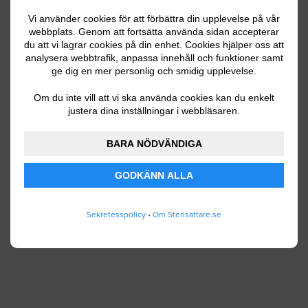
Vi använder cookies för att förbättra din upplevelse på vår
webbplats. Genom att fortsätta använda sidan accepterar
du att vi lagrar cookies på din enhet. Cookies hjälper oss att
Ditt telefonnummer
analysera webbtrafik, anpassa innehåll och funktioner samt
ge dig en mer personlig och smidig upplevelse.
Om du inte vill att vi ska använda cookies kan du enkelt
justera dina inställningar i webbläsaren.
Jag godkänner att Stensattare.se lagrar och
använder mina personuppgifter enligt
BARA NÖDVÄNDIGA
användarvillkoren
.
GODKÄNN ALLA
SKICKA IN
Sekretesspolicy
•
Om Stensattare.se