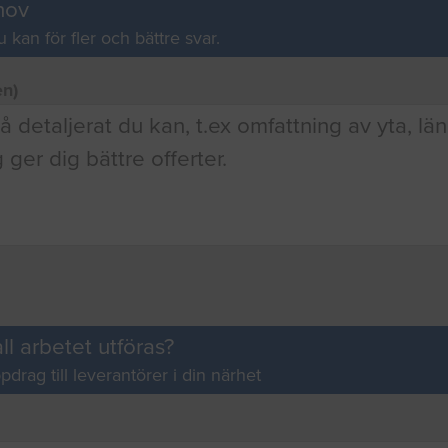
hov
u kan för fler och bättre svar.
en)
ll arbetet utföras?
pdrag till leverantörer i din närhet