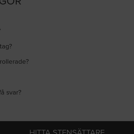
ÅGOR
?
etag?
rollerade?
få svar?
HITTA STENSÄTTARE