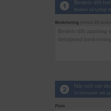
Beskriv ditt be
1
Beskriv så tydligt d
Beskrivning
(minst 25 teck
När och var ska
2
Vi förmedlar ditt up
Plats