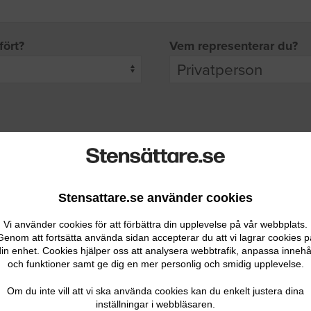
fört?
Vem representerar du?
pgifter
rade leverantörer får möjlighet att ta kontakt med dig.
Stensattare.se använder cookies
Vi använder cookies för att förbättra din upplevelse på vår webbplats.
Genom att fortsätta använda sidan accepterar du att vi lagrar cookies p
in enhet. Cookies hjälper oss att analysera webbtrafik, anpassa innehå
och funktioner samt ge dig en mer personlig och smidig upplevelse.
Ditt telefonnummer
Om du inte vill att vi ska använda cookies kan du enkelt justera dina
inställningar i webbläsaren.