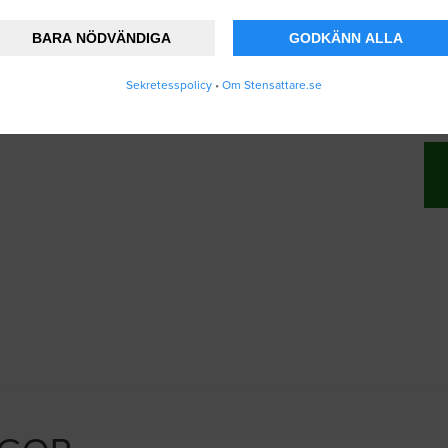
BARA NÖDVÄNDIGA
GODKÄNN ALLA
nner att Stensattare.se lagrar och använder
Sekretesspolicy
•
Om Stensattare.se
ändarvillkoren
.