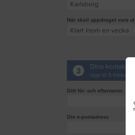
När skall uppdraget vara ut
Dina kontaktup
3
Upp till 5 intresse
Ditt för- och efternamn
d
Din e-postadress