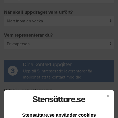
När skall uppdraget vara utfört?
Vem representerar du?
Dina kontaktuppgifter
3
Upp till 5 intresserade leverantörer får
möjlighet att ta kontakt med dig.
Ditt för- och efternamn
×
Din e-postadress
Stensattare.se använder cookies