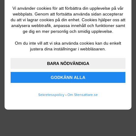
Vi använder cookies för att förbättra din upplevelse på vår
webbplats. Genom att fortsätta använda sidan accepterar
du att vi lagrar cookies på din enhet. Cookies hjälper oss att
Ditt telefonnummer
analysera webbtrafik, anpassa innehåll och funktioner samt
ge dig en mer personlig och smidig upplevelse.
Om du inte vill att vi ska använda cookies kan du enkelt
justera dina inställningar i webbläsaren.
Jag godkänner att Stensattare.se lagrar och
använder mina personuppgifter enligt
BARA NÖDVÄNDIGA
användarvillkoren
.
GODKÄNN ALLA
SKICKA IN
Sekretesspolicy
•
Om Stensattare.se