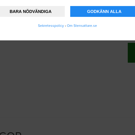
BARA NÖDVÄNDIGA
GODKÄNN ALLA
nner att Stensattare.se lagrar och använder
Sekretesspolicy
•
Om Stensattare.se
ändarvillkoren
.