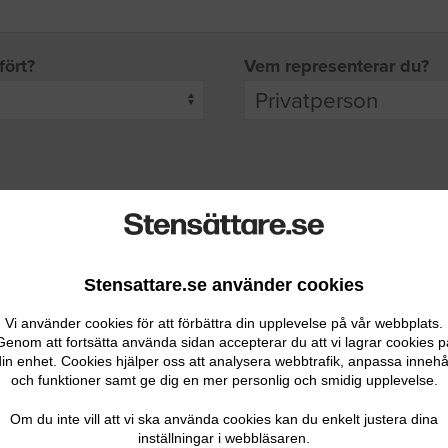
fört?
Vem representerar du?
pgifter
rade leverantörer får möjlighet att ta kontakt med dig.
Stensattare.se använder cookies
Vi använder cookies för att förbättra din upplevelse på vår webbplats.
Genom att fortsätta använda sidan accepterar du att vi lagrar cookies p
in enhet. Cookies hjälper oss att analysera webbtrafik, anpassa innehå
och funktioner samt ge dig en mer personlig och smidig upplevelse.
Ditt telefonnummer
Om du inte vill att vi ska använda cookies kan du enkelt justera dina
inställningar i webbläsaren.