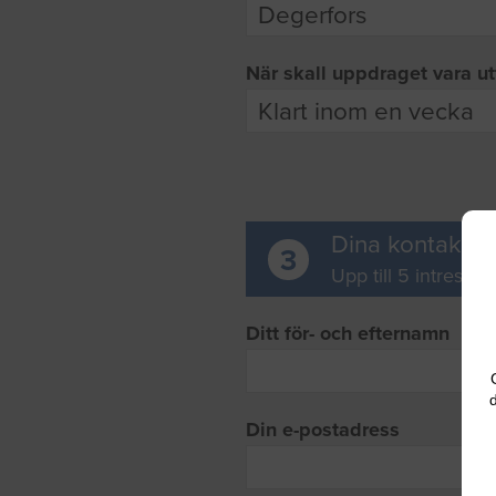
När skall uppdraget vara ut
Dina kontaktup
3
Upp till 5 intresse
Ditt för- och efternamn
d
Din e-postadress