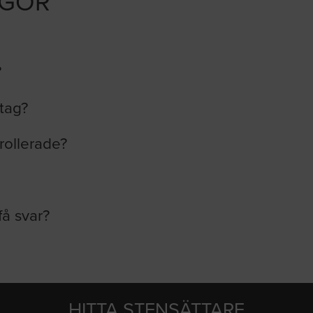
ÅGOR
?
etag?
rollerade?
få svar?
HITTA STENSÄTTARE