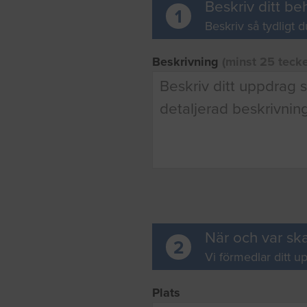
Beskriv ditt be
1
Beskriv så tydligt d
Beskrivning
(minst 25 teck
När och var ska
2
Vi förmedlar ditt up
Plats