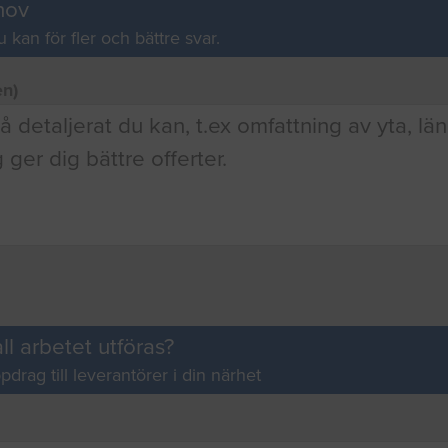
hov
u kan för fler och bättre svar.
en)
ll arbetet utföras?
pdrag till leverantörer i din närhet