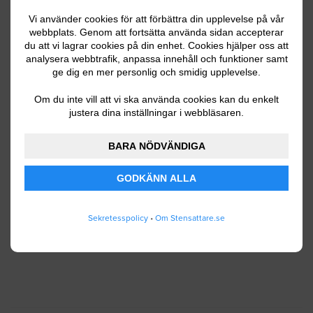
Vi använder cookies för att förbättra din upplevelse på vår
webbplats. Genom att fortsätta använda sidan accepterar
du att vi lagrar cookies på din enhet. Cookies hjälper oss att
Ditt telefonnummer
analysera webbtrafik, anpassa innehåll och funktioner samt
ge dig en mer personlig och smidig upplevelse.
Om du inte vill att vi ska använda cookies kan du enkelt
justera dina inställningar i webbläsaren.
Jag godkänner att Stensattare.se lagrar och
använder mina personuppgifter enligt
BARA NÖDVÄNDIGA
användarvillkoren
.
GODKÄNN ALLA
SKICKA IN
Sekretesspolicy
•
Om Stensattare.se