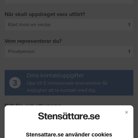
När skall uppdraget vara utfört?
Vem representerar du?
Dina kontaktuppgifter
3
Upp till 5 intresserade leverantörer får
möjlighet att ta kontakt med dig.
Ditt för- och efternamn
×
Din e-postadress
Stensattare.se använder cookies