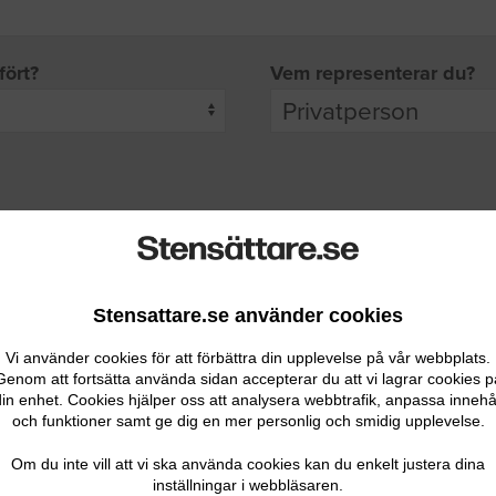
fört?
Vem representerar du?
pgifter
rade leverantörer får möjlighet att ta kontakt med dig.
Stensattare.se använder cookies
Vi använder cookies för att förbättra din upplevelse på vår webbplats.
Genom att fortsätta använda sidan accepterar du att vi lagrar cookies p
in enhet. Cookies hjälper oss att analysera webbtrafik, anpassa innehå
och funktioner samt ge dig en mer personlig och smidig upplevelse.
Ditt telefonnummer
Om du inte vill att vi ska använda cookies kan du enkelt justera dina
inställningar i webbläsaren.