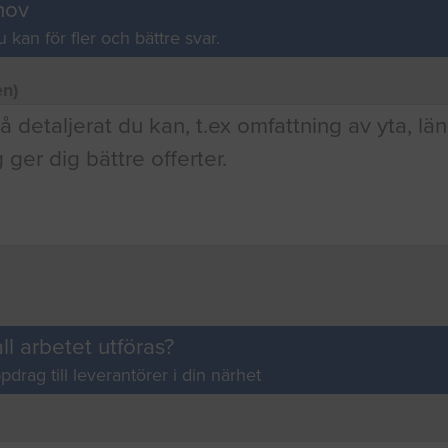
hov
u kan för fler och bättre svar.
en)
ll arbetet utföras?
pdrag till leverantörer i din närhet