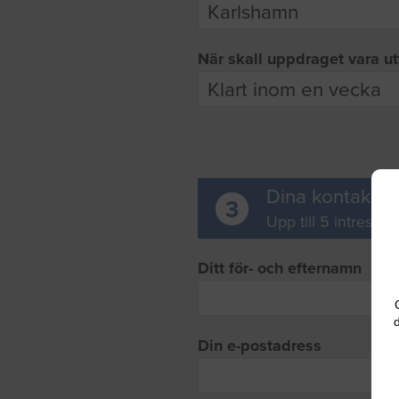
När skall uppdraget vara ut
Dina kontaktup
3
Upp till 5 intresse
Ditt för- och efternamn
d
Din e-postadress