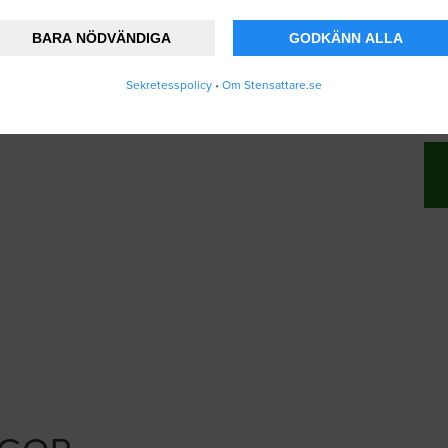
BARA NÖDVÄNDIGA
GODKÄNN ALLA
nner att Stensattare.se lagrar och använder
Sekretesspolicy
•
Om Stensattare.se
ändarvillkoren
.