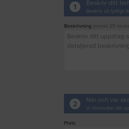
Beskriv ditt be
1
Beskriv så tydligt d
Beskrivning
(minst 25 teck
När och var ska
2
Vi förmedlar ditt up
Plats