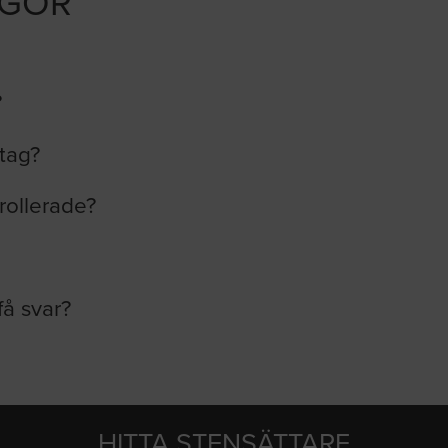
ÅGOR
?
etag?
rollerade?
få svar?
HITTA STENSÄTTARE