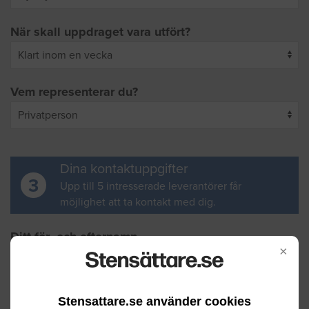
När skall uppdraget vara utfört?
Vem representerar du?
Dina kontaktuppgifter
3
Upp till 5 intresserade leverantörer får
möjlighet att ta kontakt med dig.
Ditt för- och efternamn
×
Din e-postadress
Stensattare.se använder cookies