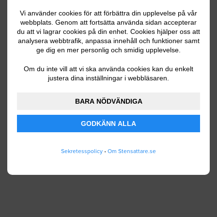
Vi använder cookies för att förbättra din upplevelse på vår
webbplats. Genom att fortsätta använda sidan accepterar
du att vi lagrar cookies på din enhet. Cookies hjälper oss att
Ditt telefonnummer
analysera webbtrafik, anpassa innehåll och funktioner samt
ge dig en mer personlig och smidig upplevelse.
Om du inte vill att vi ska använda cookies kan du enkelt
justera dina inställningar i webbläsaren.
Jag godkänner att Stensattare.se lagrar och
använder mina personuppgifter enligt
BARA NÖDVÄNDIGA
användarvillkoren
.
GODKÄNN ALLA
SKICKA IN
Sekretesspolicy
•
Om Stensattare.se