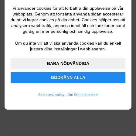
Vi använder cookies för att förbättra din upplevelse på vår
webbplats. Genom att fortsätta använda sidan accepterar
du att vi lagrar cookies på din enhet. Cookies hjälper oss att
Ditt telefonnummer
analysera webbtrafik, anpassa innehåll och funktioner samt
ge dig en mer personlig och smidig upplevelse.
Om du inte vill att vi ska använda cookies kan du enkelt
justera dina inställningar i webbläsaren.
Jag godkänner att Stensattare.se lagrar och
använder mina personuppgifter enligt
BARA NÖDVÄNDIGA
användarvillkoren
.
GODKÄNN ALLA
SKICKA IN
Sekretesspolicy
•
Om Stensattare.se