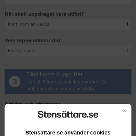
När skall uppdraget vara utfört?
Vem representerar du?
Dina kontaktuppgifter
3
Upp till 5 intresserade leverantörer får
möjlighet att ta kontakt med dig.
Ditt för- och efternamn
×
Din e-postadress
Stensattare.se använder cookies