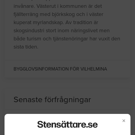
invånare. Västerut i kommunen är det
fjällterräng med björkskog och i väster
kuperat myrlandskap. Av tradition är
skogsindustri stort inom näringslivet men
både turism och tjänstenöringar har vuxit den
sista tiden.
BYGGLOVSINFORMATION FÖR VILHELMINA
Senaste förfrågningar
×
Stensättning / Marksten