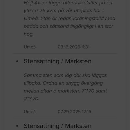
Hej! Avser lägga offerdals-skiffer på en
yta ca 25 kvm på vår uteplats här i
Umeå. Ytan är redan iordningställd med
padda och sättsand tillgängligt i en stor
hög.
Umeå
03.16.2026 11:31
Stensättning / Marksten
Samma sten som låg där ska läggas
tillbaka. Ordna en snygg övergång
mellan altan o marksten. 7*1,70 samt
2*3,70
Umeå
07.29.2025 12:16
Stensättning / Marksten