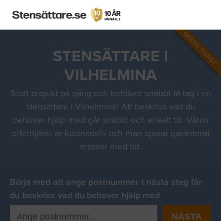
GRATIS TJÄNST
STENSÄTTARE I
VILHELMINA
Stort projekt på gång och behöver snabbt få tag i en
stensättare i Vilhelmina? Att beskriva vad du
behöver hjälp med går snabbt och enkelt till. Våran
offerttjänst är kostnadsfri och man sparar garanterat
massor med tid.
Börja med att ange postnummer. I nästa steg får
du beskriva vad du behover hjälp med
NÄSTA