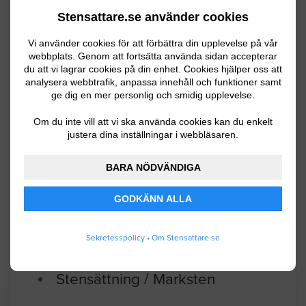
Vi har en lång uppfart, uppskattningsvis
Stensattare.se använder cookies
40 meter med en stor yta och sen en
smalatw gång. Där skulle vi vilja ha
Vi använder cookies för att förbättra din upplevelse på vår
webbplats. Genom att fortsätta använda sidan accepterar
marksten lagt. Det finns även en liten
du att vi lagrar cookies på din enhet. Cookies hjälper oss att
stuga på gården.
analysera webbtrafik, anpassa innehåll och funktioner samt
ge dig en mer personlig och smidig upplevelse.
Skellefteå
04.27.2026 14:26
Om du inte vill att vi ska använda cookies kan du enkelt
justera dina inställningar i webbläsaren.
Stensättning / Marksten
BARA NÖDVÄNDIGA
Stensättning på en gårdsplan, ca 350
kvm. Backen är mycket stabil och
GODKÄNN ALLA
genomsläpplig
Sekretesspolicy
•
Om Stensattare.se
Umeå
04.23.2026 14:31
Stensättning / Marksten