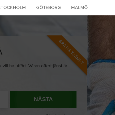
STOCKHOLM
GÖTEBORG
MALMÖ
GRATIS TJÄNST
Å
ill ha utfört. Våran offerttjänst är
NÄSTA