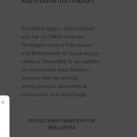
Kommuninformation
Skellefteå ligger i Västerbotten
och har ca 71800 invånare.
Terrängen varierar från kusten
mot Bottenhavet till djupa skogar
västerut. Skellefteå är av tradition
en industristad med Boliden i
spetsen men de största
arbetsgivarna i Skellefteå är
kommunen och landstinget.
×
BYGGLOVSINFORMATION FÖR
SKELLEFTEÅ