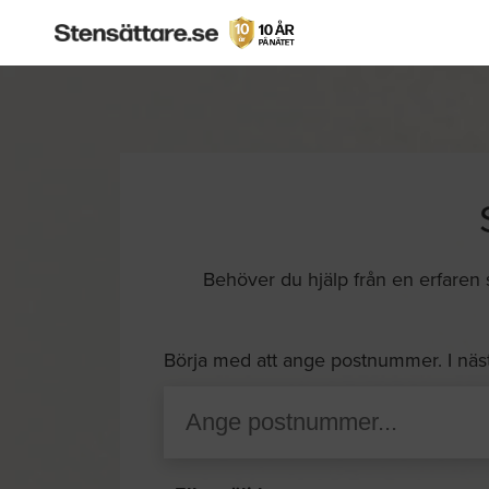
Behöver du hjälp från en erfaren st
Börja med att ange postnummer. I näs