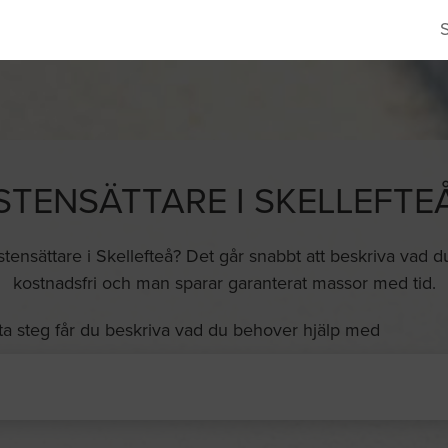
STENSÄTTARE I SKELLEFTE
ensättare i Skellefteå? Det går snabbt att beskriva vad du v
kostnadsfri och man sparar garanterat massor med tid.
ta steg får du beskriva vad du behover hjälp med