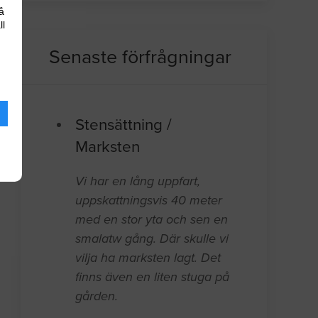
å
ll
Senaste förfrågningar
Stensättning /
Marksten
Vi har en lång uppfart,
uppskattningsvis 40 meter
med en stor yta och sen en
smalatw gång. Där skulle vi
vilja ha marksten lagt. Det
finns även en liten stuga på
gården.