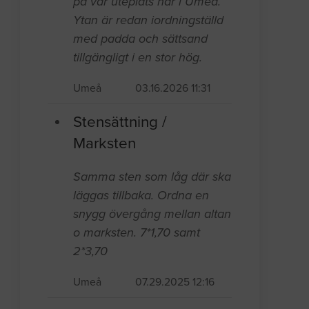
på vår uteplats här i Umeå.
Ytan är redan iordningställd
med padda och sättsand
tillgängligt i en stor hög.
Umeå
03.16.2026 11:31
Stensättning /
Marksten
Samma sten som låg där ska
läggas tillbaka. Ordna en
snygg övergång mellan altan
o marksten. 7*1,70 samt
2*3,70
Umeå
07.29.2025 12:16