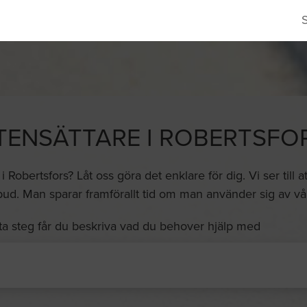
TENSÄTTARE I ROBERTSFO
 i Robertsfors? Låt oss göra det enklare för dig. Vi ser till
ud. Man sparar framförallt tid om man använder sig av vår
ta steg får du beskriva vad du behover hjälp med