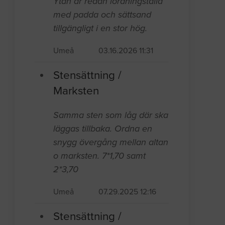
Ytan är redan iordningställd
med padda och sättsand
tillgängligt i en stor hög.
Umeå
03.16.2026 11:31
Stensättning /
Marksten
Samma sten som låg där ska
läggas tillbaka. Ordna en
snygg övergång mellan altan
o marksten. 7*1,70 samt
2*3,70
Umeå
07.29.2025 12:16
Stensättning /