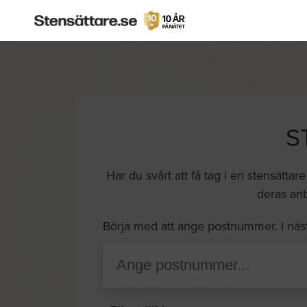
S
Har du svårt att få tag i en stensättare
deras anb
Börja med att ange postnummer. I näs