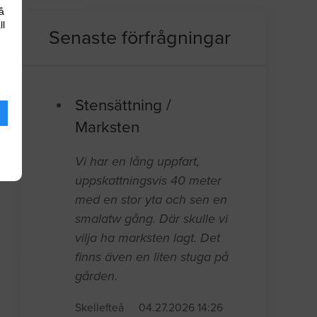
å
ll
Senaste förfrågningar
Stensättning /
Marksten
Vi har en lång uppfart,
uppskattningsvis 40 meter
med en stor yta och sen en
smalatw gång. Där skulle vi
vilja ha marksten lagt. Det
finns även en liten stuga på
gården.
Skellefteå
04.27.2026 14:26