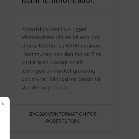
Kommuninformation
Robertsfors kommun ligger i
Västerbottens län en bit norr om
Umeå. Det bor ca 6900 invånare
i kommunen och den har ca 7 mil
kuststräcka. I övrigt består
terrängen av mycket granskog
och myrar. Näringslivet består till
stor del av jordbruk.
×
BYGGLOVSINFORMATION FÖR
ROBERTSFORS