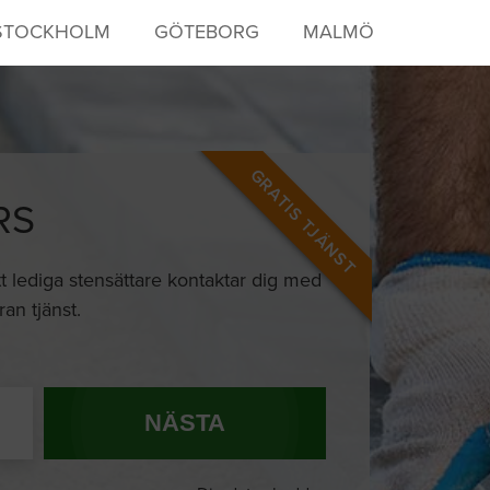
STOCKHOLM
GÖTEBORG
MALMÖ
GRATIS TJÄNST
RS
 att lediga stensättare kontaktar dig med
an tjänst.
NÄSTA