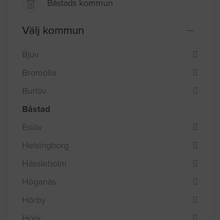
Båstads kommun
Välj kommun
Bjuv
Bromölla
Burlöv
Båstad
Eslöv
Helsingborg
Hässleholm
Höganäs
Hörby
Höör