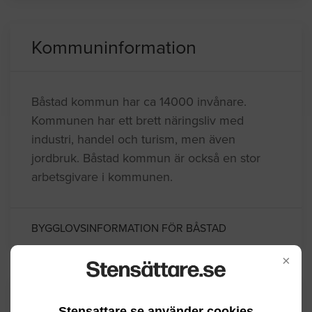
Kommuninformation
Båstad kommun har ca 14000 invånare.
Kommunen har ett brett näringsliv med
industri, handel och turism, men även
jordbruk. Båstad kommun är också en stor
arbetsgivare i kommunen.
BYGGLOVSINFORMATION FÖR BÅSTAD
×
Senaste förfrågningar
Stensattare.se använder cookies