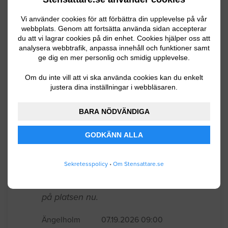
Vi använder cookies för att förbättra din upplevelse på vår
Stensättning / Marksten
webbplats. Genom att fortsätta använda sidan accepterar
du att vi lagrar cookies på din enhet. Cookies hjälper oss att
analysera webbtrafik, anpassa innehåll och funktioner samt
Raserad sluttning av natursten vid
ge dig en mer personlig och smidig upplevelse.
källarnedfart, ca 3 x 2 meter IMG_3810.
Om du inte vill att vi ska använda cookies kan du enkelt
JPG
justera dina inställningar i webbläsaren.
Lund
08.05.2026 08:01
BARA NÖDVÄNDIGA
Stensättning / Marksten
GODKÄNN ALLA
Anlägga uteplats 38 kvm granitkeramik
Sekretesspolicy
•
Om Stensattare.se
60x60 plattor. Finns underlag i form av
stenmjöl då det är annan stenläggning
på platsen nu.
Ängelholm
07.19.2026 09:00