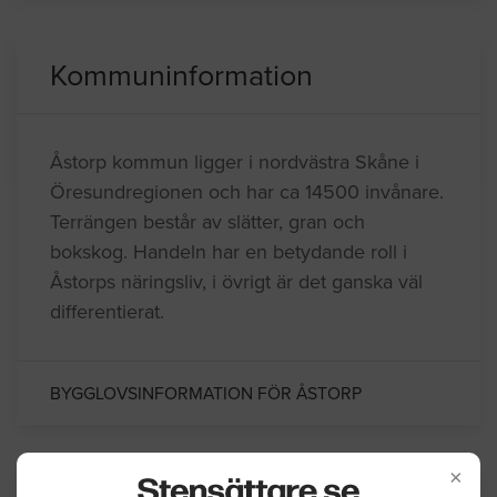
Kommuninformation
Åstorp kommun ligger i nordvästra Skåne i
Öresundregionen och har ca 14500 invånare.
Terrängen består av slätter, gran och
bokskog. Handeln har en betydande roll i
Åstorps näringsliv, i övrigt är det ganska väl
differentierat.
BYGGLOVSINFORMATION FÖR ÅSTORP
×