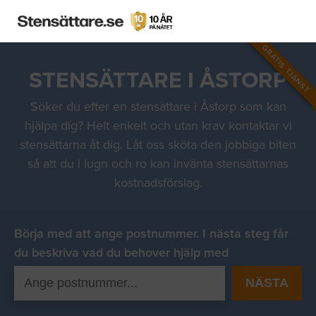
GRATIS TJÄNST
STENSÄTTARE I ÅSTORP
Söker du efter en stensättare i Åstorp som kan
hjälpa dig? Helt enkelt och utan krav kontaktar vi
stensättarna åt dig. Låt oss sköta den jobbiga biten
så att du i lugn och ro kan invänta stensättarnas
kostnadsförslag.
Börja med att ange postnummer. I nästa steg får
du beskriva vad du behover hjälp med
NÄSTA