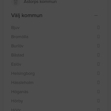
Åstorps kommun
Välj kommun
Bjuv
Bromölla
Burlöv
Båstad
Eslöv
Helsingborg
Hässleholm
Höganäs
Hörby
Höör