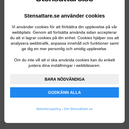
Senaste förfrågningar
Stensattare.se använder cookies
Stensättning / Marksten
Vi använder cookies för att förbättra din upplevelse på vår
webbplats. Genom att fortsätta använda sidan accepterar
du att vi lagrar cookies på din enhet. Cookies hjälper oss att
Raserad sluttning av natursten vid
analysera webbtrafik, anpassa innehåll och funktioner samt
källarnedfart, ca 3 x 2 meter IMG_3810.
ge dig en mer personlig och smidig upplevelse.
JPG
Om du inte vill att vi ska använda cookies kan du enkelt
justera dina inställningar i webbläsaren.
Lund
08.05.2026 08:01
BARA NÖDVÄNDIGA
Stensättning / Marksten
GODKÄNN ALLA
Anlägga uteplats 38 kvm granitkeramik
60x60 plattor. Finns underlag i form av
Sekretesspolicy
•
Om Stensattare.se
stenmjöl då det är annan stenläggning
på platsen nu.