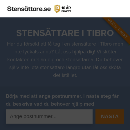
GRATIS TJÄNST
STENSÄTTARE I TIBRO
Har du försökt att få tag i en stensättare i Tibro men
inte lyckats ännu? Låt oss hjälpa dig! Vi sköter
kontakten mellan dig och stensättarna. Du behöver
själv inte leta stensättare längre utan låt oss sköta
det istället.
Börja med att ange postnummer. I nästa steg får
du beskriva vad du behover hjälp med
NÄSTA