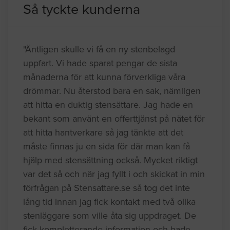
Så tyckte kunderna
"Äntligen skulle vi få en ny stenbelagd
uppfart. Vi hade sparat pengar de sista
månaderna för att kunna förverkliga våra
drömmar. Nu återstod bara en sak, nämligen
att hitta en duktig stensättare. Jag hade en
bekant som använt en offerttjänst på nätet för
att hitta hantverkare så jag tänkte att det
måste finnas ju en sida för där man kan få
hjälp med stensättning också. Mycket riktigt
var det så och när jag fyllt i och skickat in min
förfrågan på Stensattare.se så tog det inte
lång tid innan jag fick kontakt med två olika
stenläggare som ville åta sig uppdraget. De
fick kompletterande information och hade