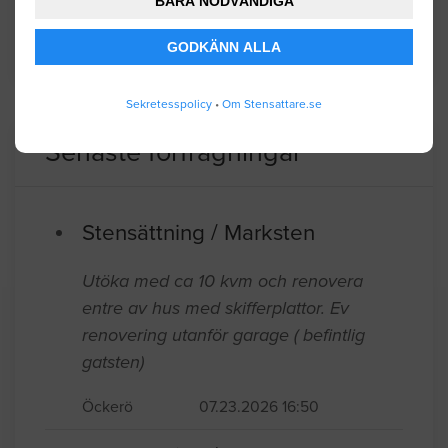
BARA NÖDVÄNDIGA
GODKÄNN ALLA
BYGGLOVSINFORMATION FÖR TIBRO
Sekretesspolicy
•
Om Stensattare.se
Senaste förfrågningar
Stensättning / Marksten
Utöka med ca 10 kvm och renovera
entre av hus med skifferplattor. Ev
renovering utanför garage ( befintlig
gatsten)
Öckerö
07.23.2026 16:50