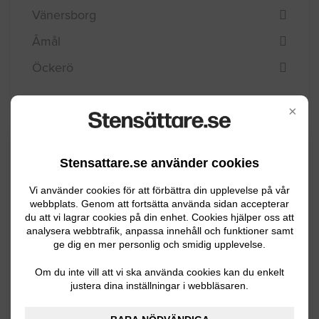
Vänersborg
Åmål
Öckerö
×
Kommuninformation
Stensattare.se använder cookies
Vi använder cookies för att förbättra din upplevelse på vår
webbplats. Genom att fortsätta använda sidan accepterar
Tibro kommun ligger i Västergötland och har
du att vi lagrar cookies på din enhet. Cookies hjälper oss att
ca 10600 invånare. Terrängen består av
analysera webbtrafik, anpassa innehåll och funktioner samt
uppodlad mark och barrskog och landskapet
ge dig en mer personlig och smidig upplevelse.
är ganska flackt. Tibro har en mycket lång
Om du inte vill att vi ska använda cookies kan du enkelt
tradition av trä- och möbelhantverk och
justera dina inställningar i webbläsaren.
näringslivet präglas av det än idag.