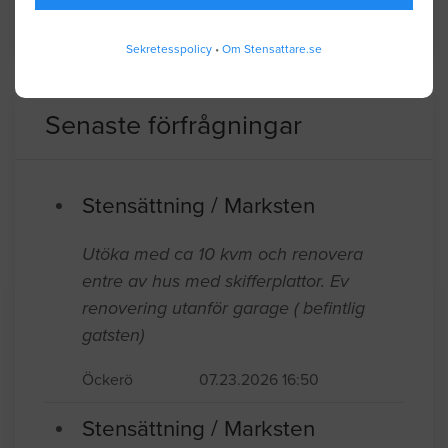
BYGGLOVSINFORMATION FÖR MELLERUD
Sekretesspolicy
•
Om Stensattare.se
Senaste förfrågningar
Stensättning / Marksten
Utöka med ca 10 kvm och renovera
entre av hus med skifferplattor. Ev
renovering utanför garage ( befintlig
gatsten)
Öckerö
07.23.2026 16:50
Stensättning / Marksten