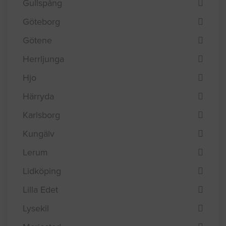
Gullspång
Göteborg
Götene
Herrljunga
Hjo
Härryda
Karlsborg
Kungälv
Lerum
Lidköping
Lilla Edet
Lysekil