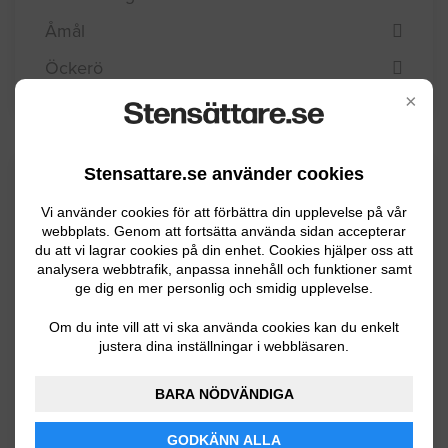
Åmål
Öckerö
×
Stensattare.se använder cookies
Kommuninformation
Vi använder cookies för att förbättra din upplevelse på vår
webbplats. Genom att fortsätta använda sidan accepterar
du att vi lagrar cookies på din enhet. Cookies hjälper oss att
Melleruds kommun ligger alldeles intill
analysera webbtrafik, anpassa innehåll och funktioner samt
Vänern i Dalsland och har ca 9400 invånare. I
ge dig en mer personlig och smidig upplevelse.
kommunen finns många sjöar, mycket skog,
Om du inte vill att vi ska använda cookies kan du enkelt
stora delar brukad mark och även berg -
justera dina inställningar i webbläsaren.
Kroppefjäll. Inom näringslivet är det
BARA NÖDVÄNDIGA
tillverkningsindustrin som dominerar.
GODKÄNN ALLA