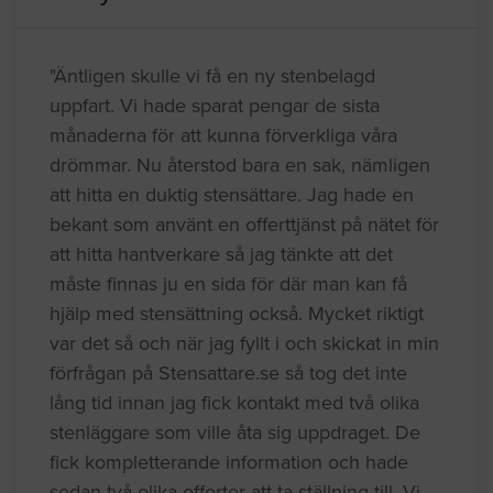
"Äntligen skulle vi få en ny stenbelagd
uppfart. Vi hade sparat pengar de sista
månaderna för att kunna förverkliga våra
drömmar. Nu återstod bara en sak, nämligen
att hitta en duktig stensättare. Jag hade en
bekant som använt en offerttjänst på nätet för
att hitta hantverkare så jag tänkte att det
måste finnas ju en sida för där man kan få
hjälp med stensättning också. Mycket riktigt
var det så och när jag fyllt i och skickat in min
förfrågan på Stensattare.se så tog det inte
lång tid innan jag fick kontakt med två olika
stenläggare som ville åta sig uppdraget. De
fick kompletterande information och hade
sedan två olika offerter att ta ställning till. Vi