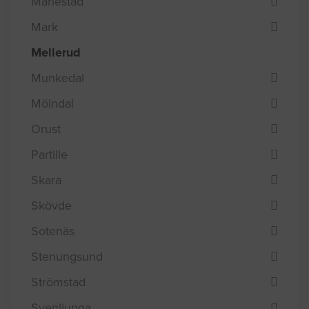
Mariestad
Mark
Mellerud
Munkedal
Mölndal
Orust
Partille
Skara
Skövde
Sotenäs
Stenungsund
Strömstad
Svenljunga