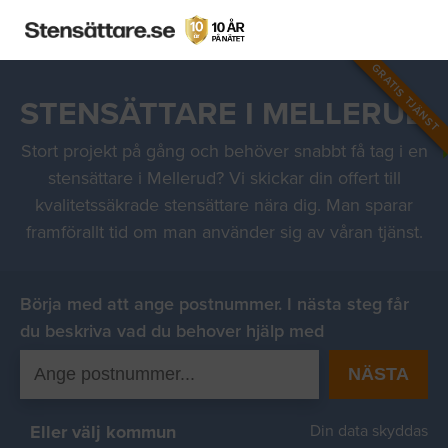
GRATIS TJÄNST
STENSÄTTARE I MELLERUD
Stort projekt på gång och behöver snabbt få tag i en
stensättare i Mellerud? Vi skickar din offert till
kvalitetssäkrade stensättare nära dig. Man sparar
framförallt tid om man använder sig av våran tjänst.
Börja med att ange postnummer. I nästa steg får
du beskriva vad du behover hjälp med
NÄSTA
Eller välj kommun
Din data skyddas