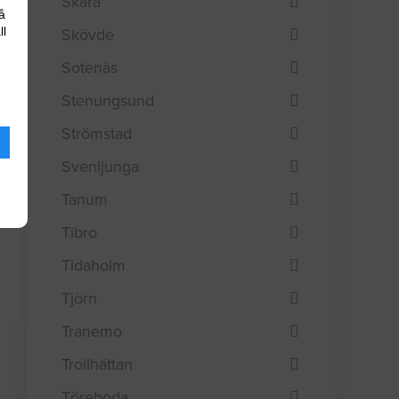
Skara
å
ll
Skövde
Sotenäs
Stenungsund
Strömstad
Svenljunga
Tanum
Tibro
Tidaholm
Tjörn
Tranemo
Trollhättan
Töreboda