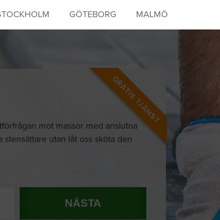
STOCKHOLM
GÖTEBORG
MALMÖ
GRATIS TJÄNST
ertförfrågan mot massor med anslutna
aga stensättare utan låt oss sköta den
NÄSTA