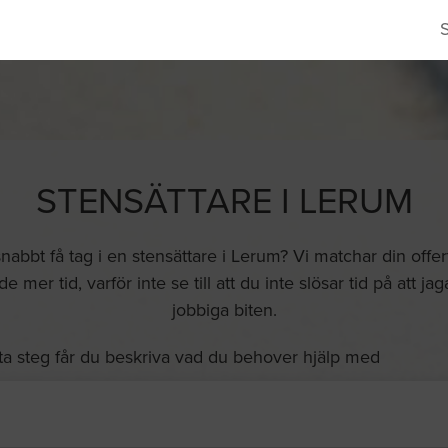
STENSÄTTARE I LERUM
nabbt få tag i en stensättare i Lerum? Vi matchar din off
 mer tid, varför inte se till att du inte slösar tid på att j
jobbiga biten.
ta steg får du beskriva vad du behover hjälp med