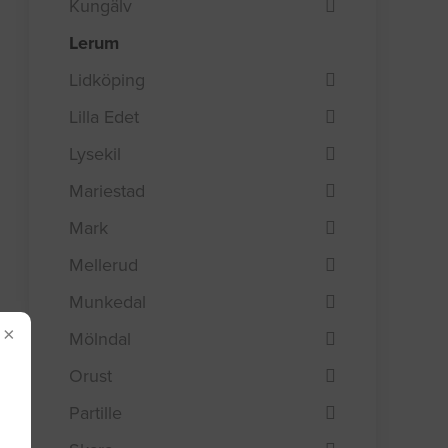
Kungälv
Lerum
Lidköping
Lilla Edet
Lysekil
Mariestad
Mark
Mellerud
Munkedal
×
Mölndal
Orust
Partille