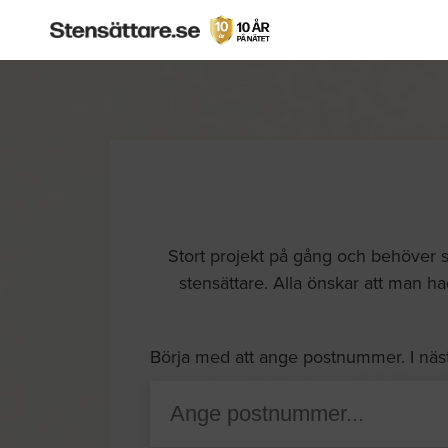
Stort projekt på gång och behöver s
stensättare. Alla önskar att man hade
Börja med att ange postnummer. I näs