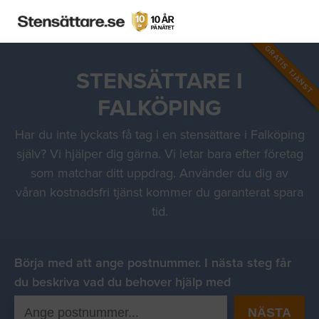
GRATIS TJÄNST
STENSÄTTARE I
FALKÖPING
Har du inte lyckats få tag i en stensättare i Falköping
själv? Vi hjälper dig gärna. Vi letar bara efter företag
som matchar ditt uppdrag. Använder du dig av
våran kostnadsfri tjänst kommer du garanterat spara
tid.
Börja med att ange postnummer. I nästa steg får
du beskriva vad du behover hjälp med
NÄSTA