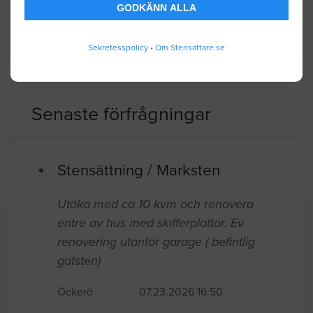
GODKÄNN ALLA
centrala för näringslivet.
Sekretesspolicy
•
Om Stensattare.se
Senaste förfrågningar
Stensättning / Marksten
Utöka med ca 10 kvm och renovera
entre av hus med skifferplattor. Ev
renovering utanför garage ( befintlig
gatsten)
Öckerö
07.23.2026 16:50