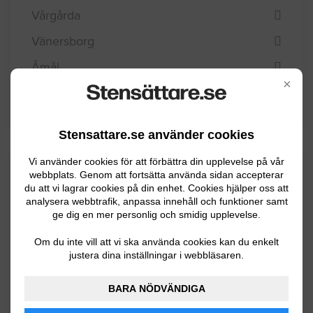
Vårgårda
Vänersborg
Åmål
×
Öckerö
Stensattare.se använder cookies
Vi använder cookies för att förbättra din upplevelse på vår
Kommuninformation
webbplats. Genom att fortsätta använda sidan accepterar
du att vi lagrar cookies på din enhet. Cookies hjälper oss att
analysera webbtrafik, anpassa innehåll och funktioner samt
ge dig en mer personlig och smidig upplevelse.
Falköpings kommun har ca 31000 invånare.
Om du inte vill att vi ska använda cookies kan du enkelt
Med sin lokala matkultur, det historiska
justera dina inställningar i webbläsaren.
kulturarvet och läget i platålandskapet har
Falköping en tydlig identitet. Jordbruket och
BARA NÖDVÄNDIGA
relaterade näringar har under lång tid varit