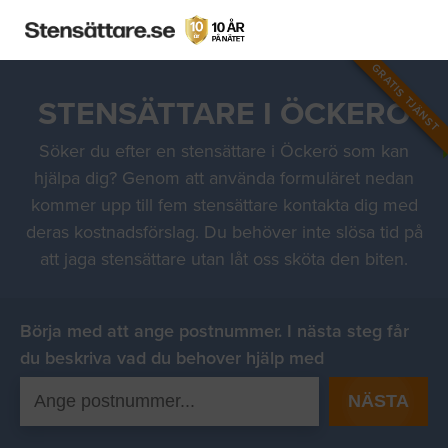
GRATIS TJÄNST
STENSÄTTARE I ÖCKERÖ
Söker du efter en stensättare i Öckerö som kan
hjälpa dig? Genom att använda formuläret nedan
kommer upp till fem stensättare kontakta dig med
deras kostnadsförslag. Du behöver inte slösa tid på
att jaga stensättare utan låt oss sköta den biten.
Börja med att ange postnummer. I nästa steg får
du beskriva vad du behover hjälp med
NÄSTA