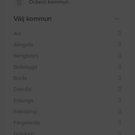
Öckerö kommun
Välj kommun
Ale
Alingsås
Bengtsfors
Bollebygd
Borås
Dals-Ed
Essunga
Falköping
Färgelanda
Grästorp