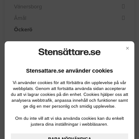
Vänersborg
Åmål
Öckerö
×
Kommuninformation
Stensattare.se använder cookies
Vi använder cookies för att förbättra din upplevelse på vår
webbplats. Genom att fortsätta använda sidan accepterar
Öckerö kommun ligger på västkusten i
du att vi lagrar cookies på din enhet. Cookies hjälper oss att
Göteborgs norra skärgård. Det är en kommun
analysera webbtrafik, anpassa innehåll och funktioner samt
som består av totalt 10 bebodda öar och har
ge dig en mer personlig och smidig upplevelse.
totalt ca 12200 invånare. Det krävs färja eller
Om du inte vill att vi ska använda cookies kan du enkelt
båt för att nå kommunen. Lanskapet består till
justera dina inställningar i webbläsaren.
största delen av ren skärgårdmiljö. Närheten
BARA NÖDVÄNDIGA