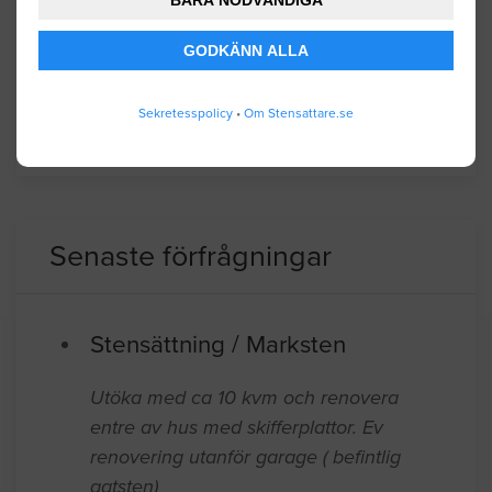
till Göteborg gör att många pendlar ut men
det egna näringslivet domineras av marina
GODKÄNN ALLA
företag.
Sekretesspolicy
•
Om Stensattare.se
BYGGLOVSINFORMATION FÖR ÖCKERÖ
Senaste förfrågningar
Stensättning / Marksten
Utöka med ca 10 kvm och renovera
entre av hus med skifferplattor. Ev
renovering utanför garage ( befintlig
gatsten)