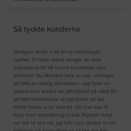
Så tyckte kunderna
"Äntligen skulle vi få en ny stenbelagd
uppfart. Vi hade sparat pengar de sista
månaderna för att kunna förverkliga våra
drömmar. Nu återstod bara en sak, nämligen
att hitta en duktig stensättare. Jag hade en
bekant som använt en offerttjänst på nätet för
att hitta hantverkare så jag tänkte att det
måste finnas ju en sida för där man kan få
hjälp med stensättning också. Mycket riktigt
var det så och när jag fyllt i och skickat in min
förfrågan på Stensattare.se så tog det inte