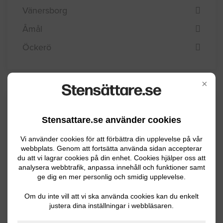
Vänersborg
Åmål
Öckerö
×
Kommuninformation
Stensattare.se använder cookies
Vi använder cookies för att förbättra din upplevelse på vår
Lysekils kommun ligger vackert i havsbandet,
webbplats. Genom att fortsätta använda sidan accepterar
mitt i Bohusläns skärgård och har ca 14600
du att vi lagrar cookies på din enhet. Cookies hjälper oss att
analysera webbtrafik, anpassa innehåll och funktioner samt
invånare. Kommunen omfattas av en
ge dig en mer personlig och smidig upplevelse.
fastlandsdel med Stångenäset och Härnäset,
Om du inte vill att vi ska använda cookies kan du enkelt
samt en övärld med bland annat Skaftö och
justera dina inställningar i webbläsaren.
Gåsö. Dominerande inom näringslivet är