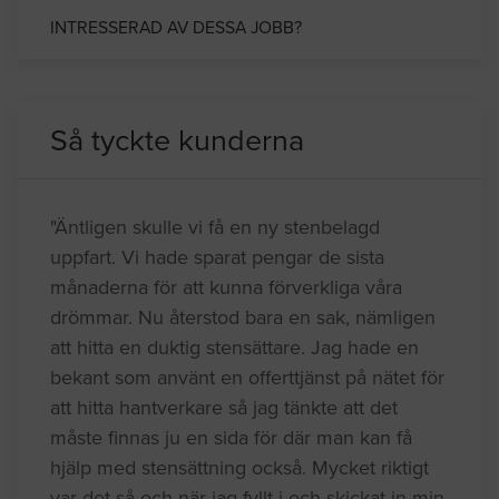
INTRESSERAD AV DESSA JOBB?
Så tyckte kunderna
"Äntligen skulle vi få en ny stenbelagd
uppfart. Vi hade sparat pengar de sista
månaderna för att kunna förverkliga våra
drömmar. Nu återstod bara en sak, nämligen
att hitta en duktig stensättare. Jag hade en
bekant som använt en offerttjänst på nätet för
att hitta hantverkare så jag tänkte att det
måste finnas ju en sida för där man kan få
hjälp med stensättning också. Mycket riktigt
var det så och när jag fyllt i och skickat in min