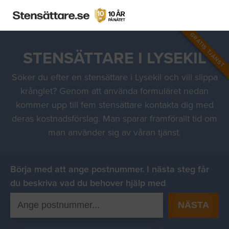
GRATIS TJÄNST
STENSÄTTARE I LYSEKIL
Söker du efter en stensättare i Lysekil och vill slippa
krånglet? Genom att använda formuläret nedan
kommer upp till fem stensättare kontakta dig med
deras kostnadsförslag. Man sparar framförallt tid om
man använder sig av våran tjänst.
Börja med att ange postnummer. I nästa steg får
du beskriva vad du behover hjälp med
NÄSTA